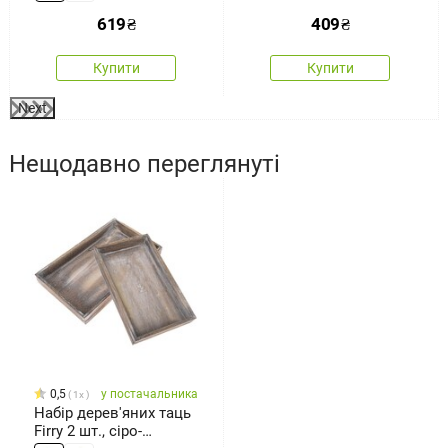
619
₴
409
₴
Купити
Купити
Next
Нещодавно переглянуті
0,5
у постачальника
1x
Набір дерев'яних таць
Firry 2 шт., сіро-