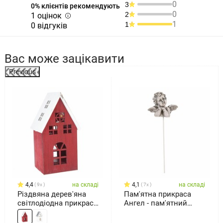
0
3
0% клієнтів рекомендують
0
2
1 оцінок
1
1
0 відгуків
Вас може зацікавити
Previous
%
4,4
на складі
4,1
на складі
9x
7x
Різдвяна дерев'яна
Пам'ятна прикраса
світлодіодна прикраса
Ангел - пам'ятний
Light house червоний,
штифт,полірезин,
11,7 х 21,2 х 9,7 см
сірий