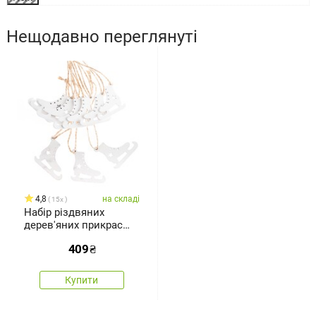
Нещодавно переглянуті
4,8
на складі
15x
Набір різдвяних
дерев'яних прикрас
Ковзани 6 шт., 5 х 5 см
409
₴
Купити