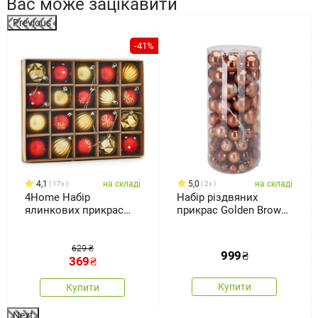
Вас може зацікавити
Previous
-41%
4,1
на складі
5,0
на складі
17x
2x
4Home Набір
Набір різдвяних
ялинкових прикрас
прикрас Golden Brown,
Tinsel, 20 шт.
100 шт., пластик
629 ₴
999
₴
369
₴
Купити
Купити
Next