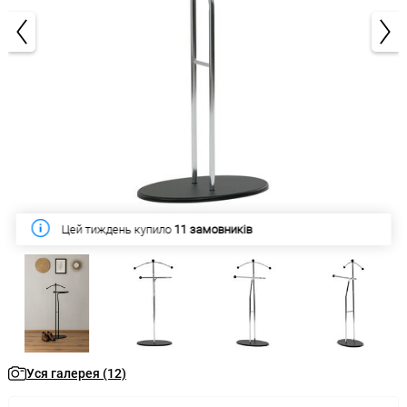
1/12
Цей тиждень купило
11 замовників
Уся галерея (12)