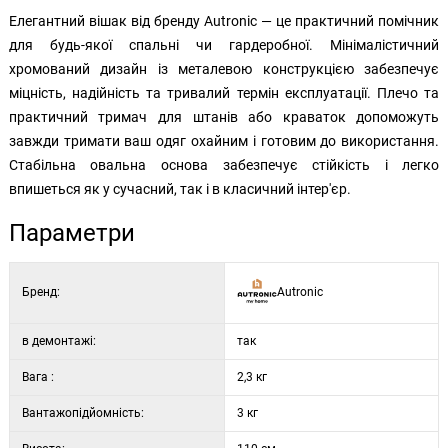
Елегантний вішак від бренду Autronic — це практичний помічник
для будь-якої спальні чи гардеробної. Мінімалістичний
хромований дизайн із металевою конструкцією забезпечує
міцність, надійність та тривалий термін експлуатації. Плечо та
практичний тримач для штанів або краваток допоможуть
завжди тримати ваш одяг охайним і готовим до використання.
Стабільна овальна основа забезпечує стійкість і легко
впишеться як у сучасний, так і в класичний інтер'єр.
Параметри
Бренд:
Autronic
в демонтажі:
так
Вага :
2,3 кг
Вантажопідйомність:
3 кг