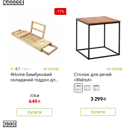
Previous
%
-17%
4,7
на складі
на складі
142x
4Home Бамбуковий
Столик для речей
складаний піддон для
«Walnut»
ванни Royal
779 ₴
3 299
₴
649
₴
Купити
Купити
Next