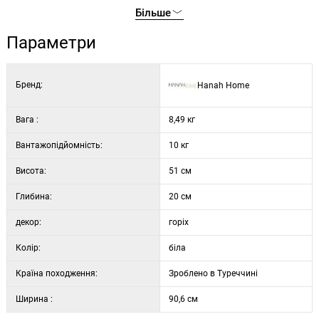
Ширина: 90,6 см
Більше
Висота: 51 см
Глибина: 20 см
Параметри
Колір: білий та горіх
Встановлення: Можна кріпити до стіни
Бренд:
Hanah Home
Вага :
8,49 кг
Вантажопідйомність:
10 кг
Висота:
51 см
Глибина:
20 см
декор:
горіх
Колір:
біла
Країна походження:
Зроблено в Туреччині
Ширина :
90,6 см