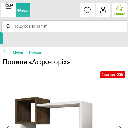
Menu
Кошик
Меблі
Полиці
Полиця «Афро-горіх»
Знижка -23%