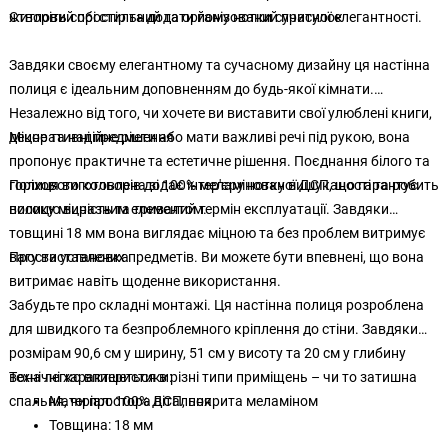
житловий простір та додати йому нотки сучасної елегантності.
Створіть собі стильний та організований притулок
Завдяки своєму елегантному та сучасному дизайну ця настінна
полиця є ідеальним доповненням до будь-якої кімнати.
Незалежно від того, чи хочете ви виставити свої улюблені книги,
декоративні предмети або мати важливі речі під рукою, вона
Міцне та надійне рішення
пропонує практичне та естетичне рішення. Поєднання білого та
горіхового кольорів додає інтер'єру нотку вишуканості та робить
Полиця виготовлена зі 100% меламінованої ДСП, що гарантує
полицю виразним елементом.
високу міцність та тривалий термін експлуатації. Завдяки
товщині 18 мм вона виглядає міцною та без проблем витримує
вагу виставлених предметів. Ви можете бути впевнені, що вона
Проста установка
витримає навіть щоденне використання.
Забудьте про складні монтажі. Ця настінна полиця розроблена
для швидкого та безпроблемного кріплення до стіни. Завдяки
розмірам 90,6 см у ширину, 51 см у висоту та 20 см у глибину
вона легко впишеться в різні типи приміщень – чи то затишна
Технічні характеристики:
спальня, чи простора вітальня.
Матеріал: 100% ДСП, покрита меламіном
Товщина: 18 мм