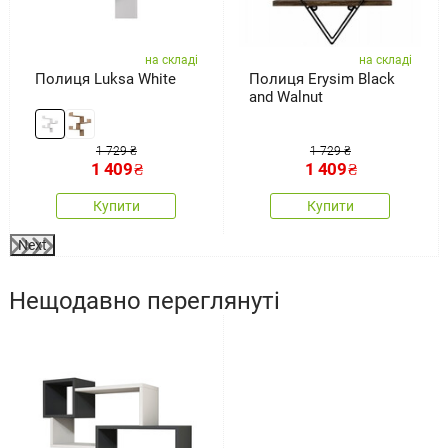
на складі
на складі
Полиця Luksa White
Полиця Erysim Black
and Walnut
1 729 ₴
1 729 ₴
1 409
₴
1 409
₴
Купити
Купити
Next
Нещодавно переглянуті