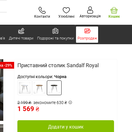
Авторизація
Контакти
Улюблені
Кошик
в’я
Дитячі товари
Подорожі та покупки
Розпродаж
Приставний столик Sandalf Royal
а -29%
Доступні кольори:
Чорна
2 199 ₴
зекономите 630 ₴
1 569 ₴
Додати у кошик