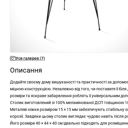
Уся галерея (7)
Описання
Додайте своєму дому вишуканості та практичності за допомог
міцною конструкцією. Незалежно від того, чи поставите її біля д
розміри та яскраве забарвлення роблять її універсальним до
Столик виготовлений зі 100% меламінованої ДСП товщиною 18 м
Металеві ніжки розміром 15 × 15 мм забезпечують стабільну о
корозії. Завдяки цьому столик виглядає чудово навіть після 
Його розміри 40 × 44 × 40 см ідеально підходять для розміще