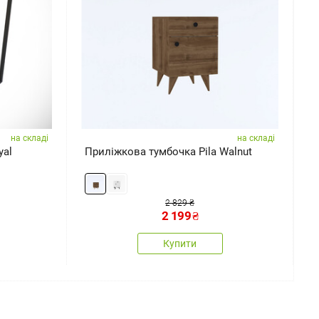
на складі
на складі
yal
Приліжкова тумбочка Pila Walnut
П
M
2 829 ₴
2 199
₴
Купити