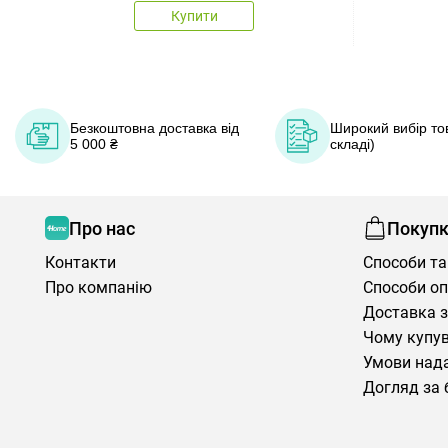
Купити
Безкоштовна доставка від
Широкий вибір тов
5 000 ₴
складі)
Про нас
Покуп
Контакти
Способи та
Про компанію
Способи о
Доставка з
Чому купув
Умови нада
Догляд за 