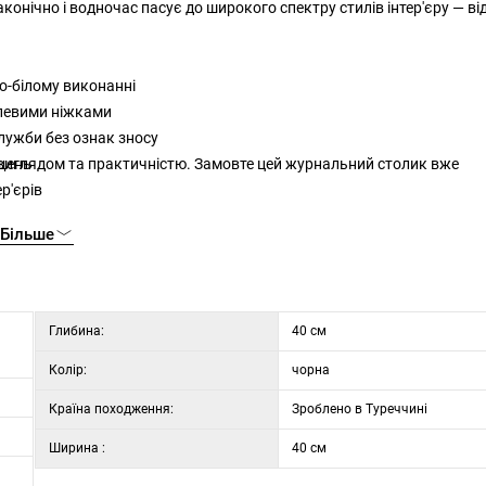
онічно і водночас пасує до широкого спектру стилів інтер'єру — ві
о-білому виконанні
алевими ніжками
лужби без ознак зносу
 виглядом та практичністю. Замовте цей журнальний столик вже
іщень
р'єрів
Більше
бування
Глибина:
40 см
Колір:
чорна
Країна походження:
Зроблено в Туреччині
Ширина :
40 см