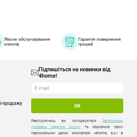
Якісне обслуговування
Гарантія повернення
клієнтів
грошей
Підпишіться на новинки від
4home!
лі-продажу
Реєструючись ви погоджуєтеся
Загальними
умовами надання послуг
та обробкою своїх
персональних даних компанією «4home, a.s.» в