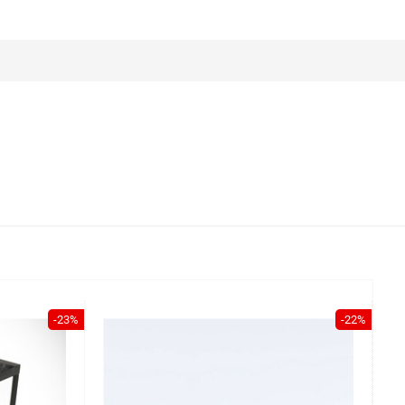
-23%
-22%