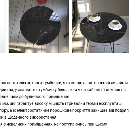
ою цього елегантного тумбочки, яка поєднує витончений дизайн із
ивана, у спальні як тумбочку біля ліжка чи в кабінеті, її компактні
повненням до будь-якого приміщення.
м, що гарантує високу міцність і тривалий термін експлуатації.
пору, а їх електростатичне порошкове покриття захищає від подряп
років щоденного використання.
ння в невеликих приміщеннях, не поступаючись при цьому