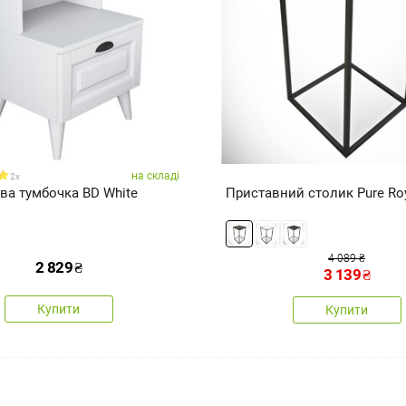
на складі
2x
ва тумбочка BD White
Приставний столик Pure Ro
4 089 ₴
2 829
₴
3 139
₴
Купити
Купити