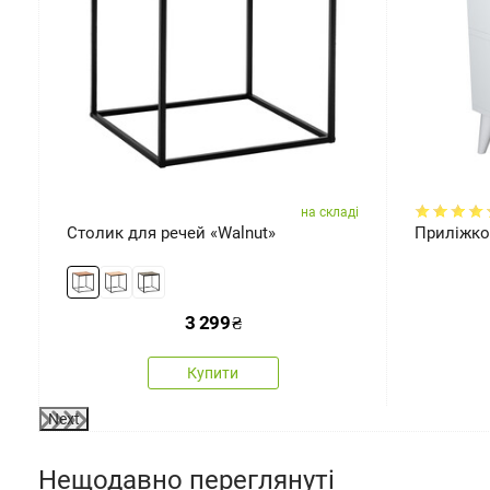
ді
на складі
Столик для речей «Walnut»
Приліжко
3 299
₴
Купити
Next
Нещодавно переглянуті