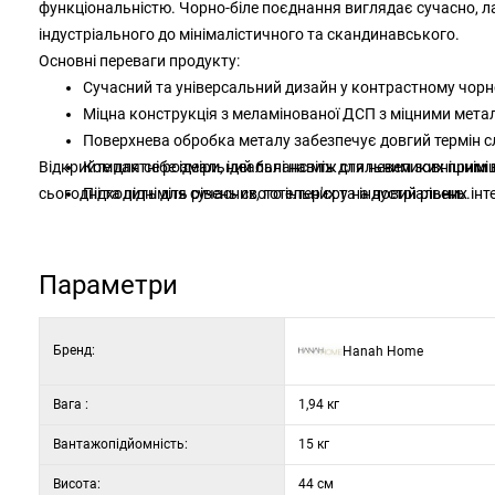
функціональністю. Чорно-біле поєднання виглядає сучасно, лак
індустріального до мінімалістичного та скандинавського.
Основні переваги продукту:
Сучасний та універсальний дизайн у контрастному чорн
Міцна конструкція з меламінованої ДСП з міцними мет
Поверхнева обробка металу забезпечує довгий термін с
Відкрийте для себе ідеальний баланс між стильним зовнішнім
Компактні розміри, ідеальні навіть для невеликих прим
сьогодні та підніміть рівень свого інтер'єру на новий рівень.
Підходить для сучасних, готельних та індустріальних інте
Матеріал: 100% меламінована ДСП
Товщина матеріалу: 18 мм
Металеві ніжки: 15 × 15 мм
Параметри
Поверхневе покриття: електростатичне порошкове фар
Розміри: ширина 40 см, висота 44 см, глибина 40 см
Бренд:
Hanah Home
Колір: чорний та білий
Вага :
1,94 кг
Вантажопідйомність:
15 кг
Висота:
44 см