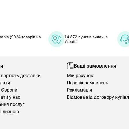
арів (99 % товарів на
14 872 пунктів видачі в
Україні
ки
Ваші замовлення
 вартість доставки
Мій рахунок
плати
Перелік замовлень
 Європи
Рекламація
ати у нас
Відмова від договору купів
ння послуг
білизною