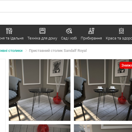
хня та їдальня
Техніка для дому
Сад і хобі
Прибирання
Краса та здоро
тивні столики
Приставний столик Sandalf Royal
Знижк