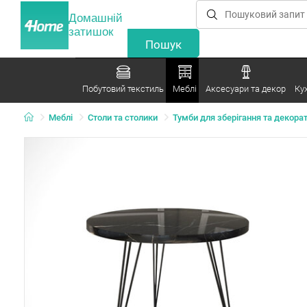
Домашній
затишок
Побутовий текстиль
Меблі
Аксесуари та декор
Ку
Меблі
Столи та столики
Тумби для зберігання та декора