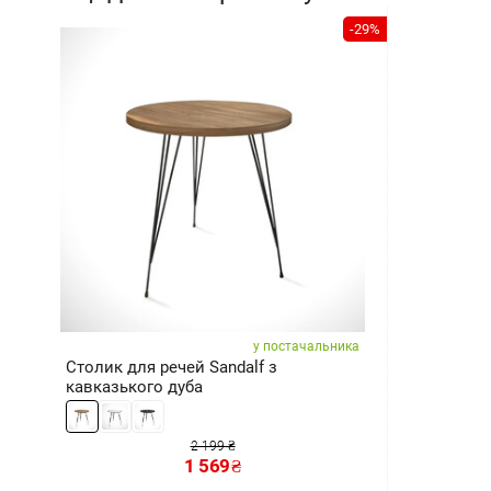
-29%
у постачальника
Столик для речей Sandalf з
кавказького дуба
2 199 ₴
1 569
₴