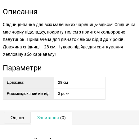
Описання
Спідниця-пачка для всіх маленьких чарівниць-відьом! Спідничка
має чорну підкладку, покриту тюлем з принтом кольорових
павутинок. Призначена для дівчаток віком
від 3 до 7
років.
Довжина спідниці – 28 см. Чудово підійде для святкування
Хелловіну або карнавалу!
Параметри
Довжина:
28 см
Рекомендований вік від:
3 роки
Оцінка
Запитання
(0)