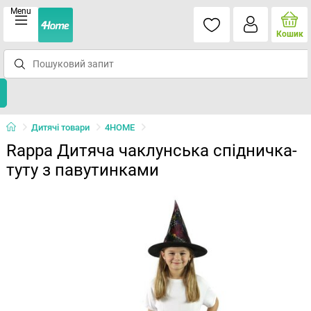
Menu
Кошик
Дитячі товари
4HOME
Rappa Дитяча чаклунська спідничка-
туту з павутинками