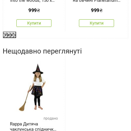
Into the woods, 150 x
на овчині Planetarium,
200 см
150 x 200 см
999
₴
999
₴
Купити
Купити
Next
Нещодавно переглянуті
продано
Rappa Дитяча
чаклунська спідничка-