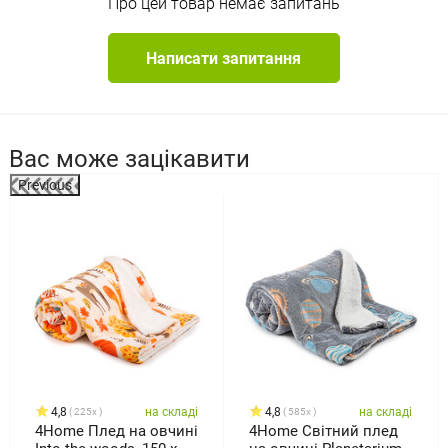
Про цей товар немає запитань
Написати запитання
Вас може зацікавити
Previous
%
4,8
на складі
4,8
на складі
225x
585x
4Home Плед на овчині
4Home Світний плед