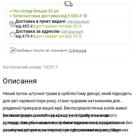
На складі більше 20 шт
Безкоштовна доставка від 5 000 ₴
Доставка в пункт видачі
(детальніше)
від 485 ₴
|
доставимо
четвер 20.8.
Доставка за адресою
(детальніше)
від 479 ₴
|
доставимо
четвер 20.8.
Зробивши покупку ви отримаєте
12 Вдячиків
Каталожний номер:
702517
Описання
Нехай пучок штучної трави в сріблястому декорі, який підходить
для цієї чарівної пори року, стане чудовим натхненням для
різдвяної прикраси вашої мрії. Високореалістична копія живої
рослини дарує довговічну красу, не потребуючи жодного
Ви можете легко комбінувати штучну траву з іншими
догляду. Завдяки можливості багаторазового використання без
прикрасами або іншими колірними варіантами, відкриваючи
ризику вицвітання, ви отримуєте приголомшливу постійну
незліченні творчі можливості при оформленні ваших різдвяних