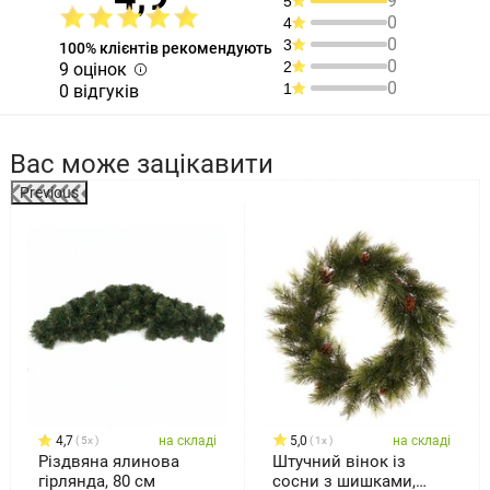
9
5
0
4
0
3
100% клієнтів рекомендують
0
2
9 оцінок
0
1
0 відгуків
Вас може зацікавити
Previous
%
4,7
на складі
5,0
на складі
5x
1x
Різдвяна ялинова
Штучний вінок із
гірлянда, 80 см
сосни з шишками,