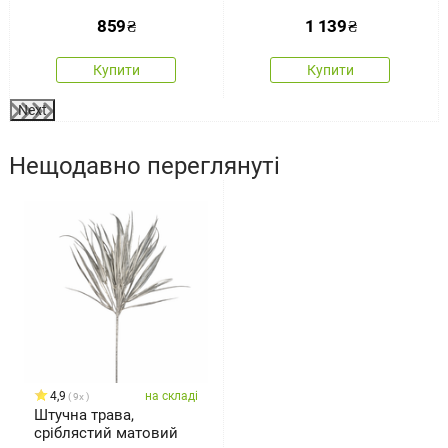
діаметр 66 см,зелений
859
₴
1 139
₴
Купити
Купити
Next
Нещодавно переглянуті
4,9
на складі
9x
Штучна трава,
сріблястий матовий