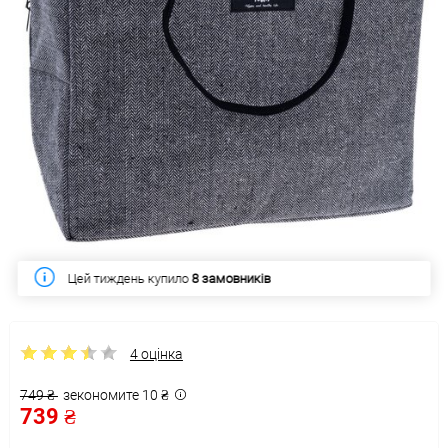
Цей тиждень купило
8 замовників
4 оцінка
749 ₴
зекономите 10 ₴
739 ₴