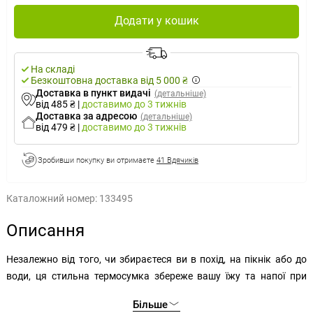
Додати у кошик
На складі
Безкоштовна доставка від 5 000 ₴
Доставка в пункт видачі
(детальніше)
від 485 ₴
|
доставимо
до 3 тижнів
Доставка за адресою
(детальніше)
від 479 ₴
|
доставимо
до 3 тижнів
Зробивши покупку ви отримаєте
41 Вдячиків
Каталожний номер:
133495
Описання
Незалежно від того, чи збираєтеся ви в похід, на пікнік або до
води, ця стильна термосумка збереже вашу їжу та напої при
правильній температурі. Термоізоляція термосумки
Більше
забезпечується вкладишем з алюмінієвої фольги, завдяки чому