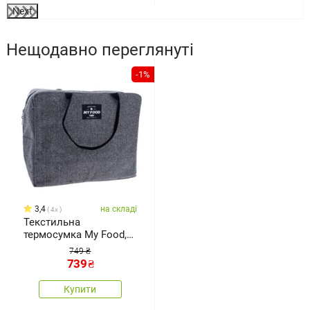
Next
Нещодавно переглянуті
-1%
3,4
на складі
4x
Текстильна
термосумка My Food,
сіра, 41 x 19 x 35 см
749 ₴
739
₴
Купити