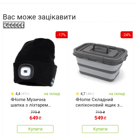
Вас може зацікавити
Previous
-17%
-24%
4,4
на складі
4,7
на складі
67x
46x
4Home Музична
4Home Складний
шапка з ліхтарем
силіконовий ящик з
Lumos
кришкою для
779 ₴
719 ₴
зберігання Storage
649
₴
549
₴
Купити
Купити