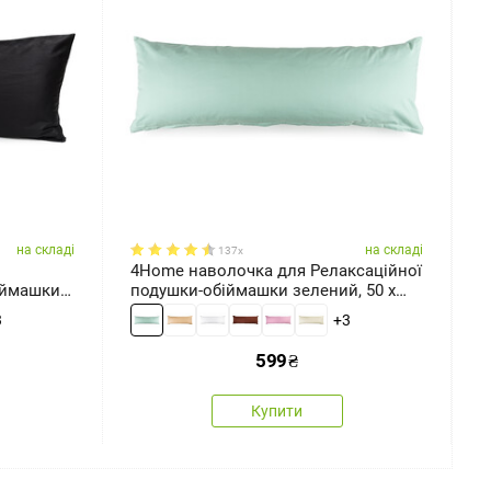
на складі
на складі
137x
4Home наволочка для Релаксаційної
4
подушки-обіймашки зелений, 50 x
4
150 см
3
+3
599
₴
Купити