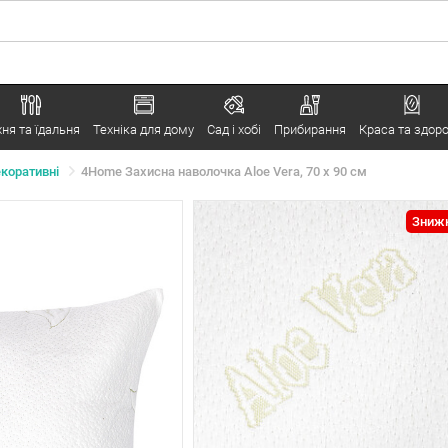
хня та їдальня
Техніка для дому
Сад і хобі
Прибирання
Краса та здоро
коративні
4Home Захисна наволочка Aloe Vera, 70 x 90 см
Знижк