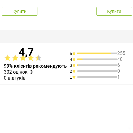
Купити
Купити
4,7
255
5
40
4
6
3
99% клієнтів рекомендують
0
2
302 оцінок
1
1
0 відгуків