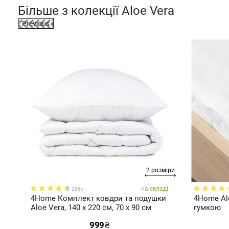
Більше з колекції
Aloe Vera
Previous
2 розміри
мірів
ді
на складі
286x
4Home Комплект ковдри та подушки
4Home Al
Aloe Vera, 140 x 220 см, 70 x 90 см
гумкою
999
₴