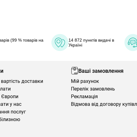
арів (99 % товарів на
14 872 пунктів видачі в
Україні
ки
Ваші замовлення
 вартість доставки
Мій рахунок
плати
Перелік замовлень
 Європи
Рекламація
ати у нас
Відмова від договору купів
ння послуг
білизною