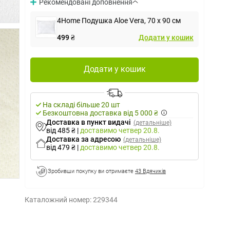
Рекомендовані доповнення
4Home Подушка Aloe Vera, 70 x 90 см
499 ₴
Додати у кошик
Додати у кошик
На складі більше 20 шт
Безкоштовна доставка від 5 000 ₴
Доставка в пункт видачі
(детальніше)
від 485 ₴
|
доставимо
четвер 20.8.
Доставка за адресою
(детальніше)
від 479 ₴
|
доставимо
четвер 20.8.
Зробивши покупку ви отримаєте
43 Вдячиків
Каталожний номер:
229344