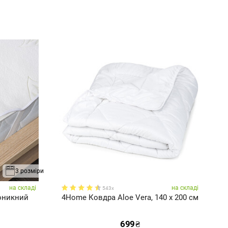
3 розміри
на складі
на складі
543x
оникний
4Home Ковдра Aloe Vera, 140 x 200 см
4
699
₴