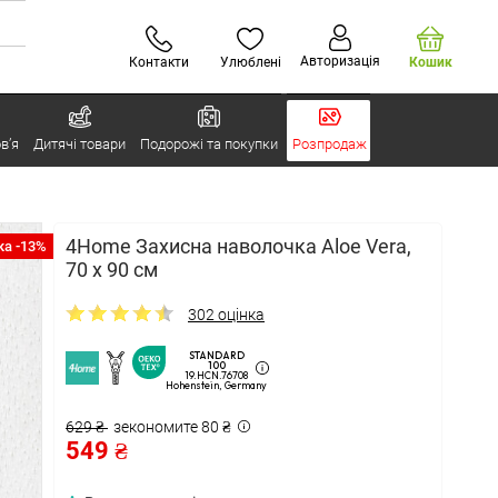
Авторизація
Контакти
Улюблені
Кошик
в’я
Дитячі товари
Подорожі та покупки
Розпродаж
4Home Захисна наволочка Aloe Vera,
а -13%
70 x 90 см
302 оцінка
STANDARD
100
19.HCN.76708
Hohenstein, Germany
629 ₴
зекономите 80 ₴
549 ₴