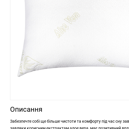
Описання
Забезпечте собі ще більше чистоти та комфорту під час сну зав
завдяки корисним екстрактам алое вера, має позитивний впли