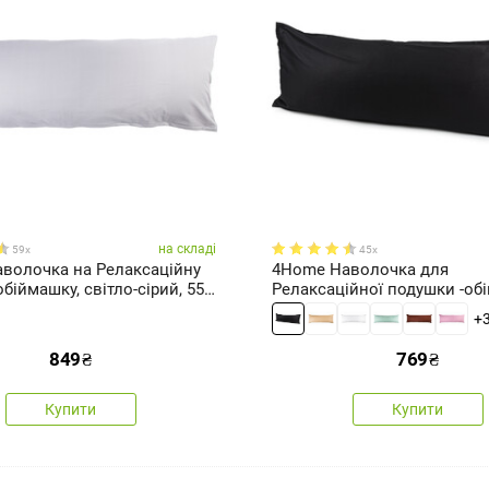
на складі
59x
45x
волочка на Релаксаційну
4Home Наволочка для
біймашку, світло-сірий, 55 x
Релаксаційної подушки -обіймашки
сатин чорний, 50 x 150 см
+
849
₴
769
₴
Купити
Купити