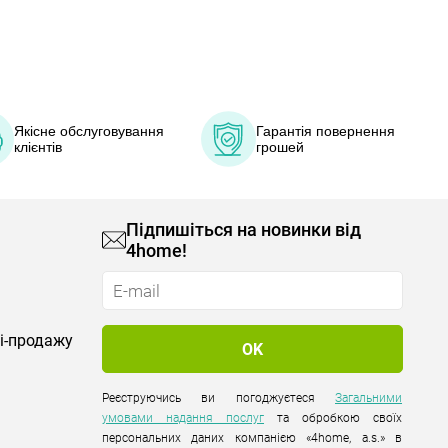
Якісне обслуговування
Гарантія повернення
клієнтів
грошей
Підпишіться на новинки від
4home!
лі-продажу
Реєструючись ви погоджуєтеся
Загальними
умовами надання послуг
та обробкою своїх
персональних даних компанією «4home, a.s.» в