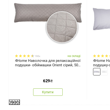
ді
на складі
190x
ої
4Home Наволочка для релаксаційної
4Home На
подушки- обіймашки Orient сірий, 50
подушку-о
x 150 см
180 см
629
₴
Купити
Next