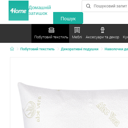
Домашній
затишок
Побутовий текстиль
Меблі
Аксесуари та декор
Ку
Побутовий текстиль
Декоративні подушки
Наволочки де