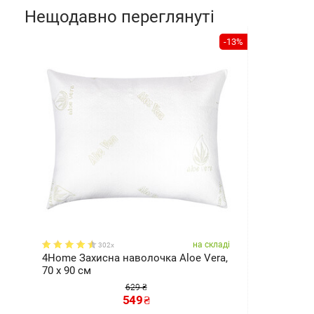
Нещодавно переглянуті
-13%
на складі
302x
4Home Захисна наволочка Aloe Vera,
70 x 90 см
629 ₴
549
₴