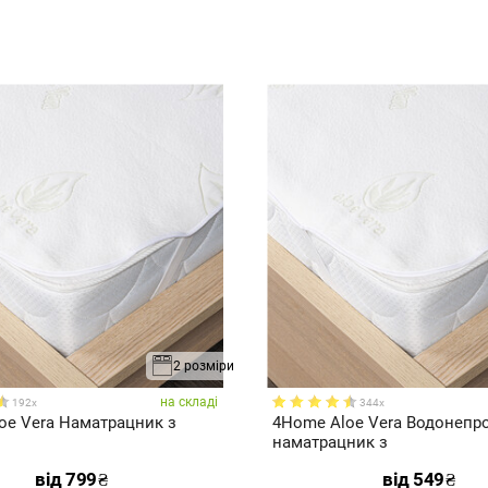
2 розміри
на складі
192x
344x
oe Vera Наматрацник з
4Home Aloe Vera Водонепр
наматрацник з
від
799
₴
від
549
₴