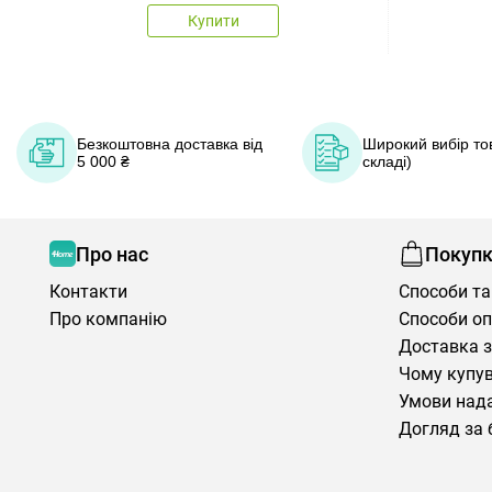
Купити
Безкоштовна доставка від
Широкий вибір тов
5 000 ₴
складі)
Про нас
Покуп
Контакти
Способи та
Про компанію
Способи о
Доставка з
Чому купув
Умови нада
Догляд за 