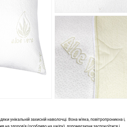
дяки унікальній захисній наволочці. Вона м'яка, повітропроникна і,
в на здоров'я (особливо на шкіру), допомагаючи заспокоїтися і