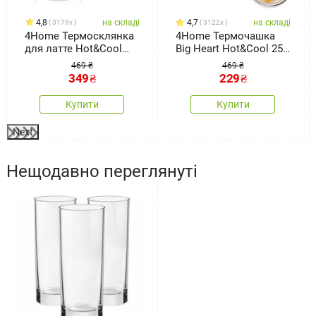
4,8
на складі
4,7
на складі
3179x
3122x
4Home Термосклянка
4Home Термочашка
для латте Hot&Cool
Big Heart Hot&Cool 250
350 мл, 2 шт.
мл, 2 шт.
469 ₴
469 ₴
349
₴
229
₴
Купити
Купити
Next
Нещодавно переглянуті