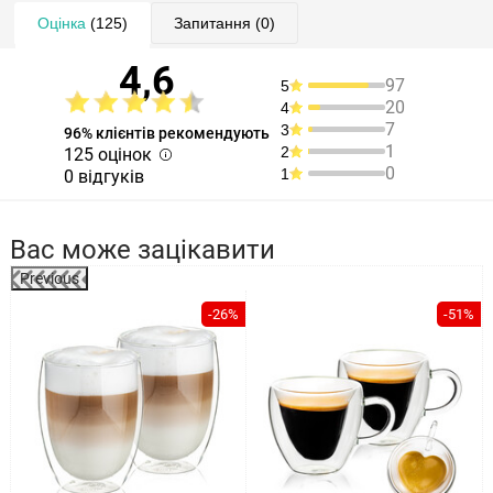
Оцінка
(125)
Запитання
(0)
4,6
97
5
20
4
7
3
96% клієнтів рекомендують
1
2
125 оцінок
0
1
0 відгуків
Вас може зацікавити
Previous
%
-26%
-51%