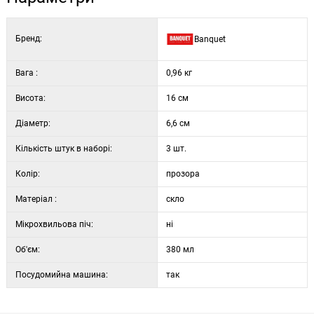
Бренд:
Banquet
Вага :
0,96 кг
Висота:
16 см
Діаметр:
6,6 см
Кількість штук в наборі:
3 шт.
Колір:
прозора
Матеріал :
скло
Мікрохвильова піч:
ні
Об'єм:
380 мл
Посудомийна машина:
так