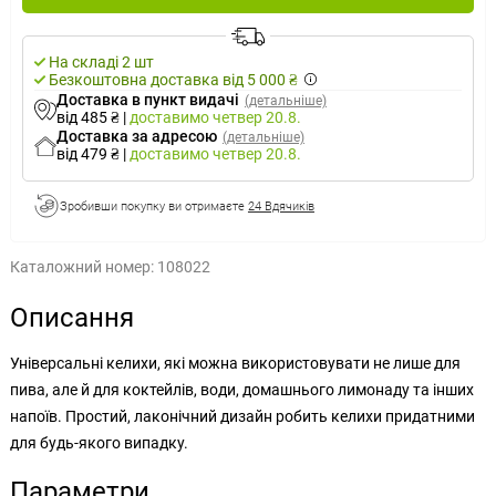
На складі 2 шт
Безкоштовна доставка від 5 000 ₴
Доставка в пункт видачі
(детальніше)
від 485 ₴
|
доставимо
четвер 20.8.
Доставка за адресою
(детальніше)
від 479 ₴
|
доставимо
четвер 20.8.
Зробивши покупку ви отримаєте
24 Вдячиків
Каталожний номер:
108022
Описання
Універсальні келихи, які можна використовувати не лише для
пива, але й для коктейлів, води, домашнього лимонаду та інших
напоїв. Простий, лаконічний дизайн робить келихи придатними
для будь-якого випадку.
Параметри