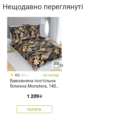
Нещодавно переглянуті
2x
4,6
на складі
87x
Бавовняна постільна
білизна Monstera, 140
x 200 см, 70 x 90 см
1 209
₴
Купити