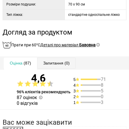
Розміри подушки:
70 x 90 см
Тип ліжка:
стандартне односпальне ліжко
Догляд за продуктом
Прати при 60°C
Деталі про матеріал
Бавовна
Оцінка
(87)
Запитання
(0)
4,6
71
5
8
4
5
3
96% клієнтів рекомендують
0
2
87 оцінок
3
1
0 відгуків
Вас може зацікавити