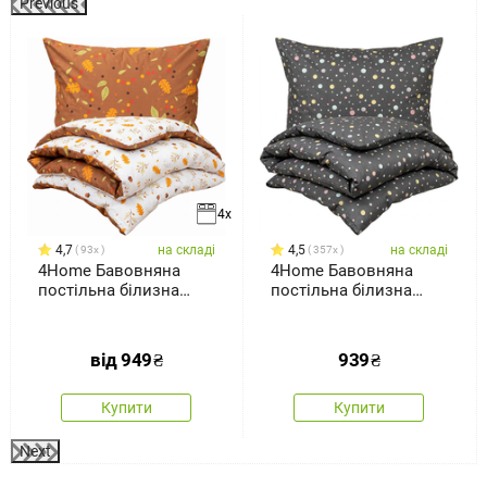
Previous
%
4x
4,7
на складі
4,5
на складі
93x
357x
4Home Бавовняна
4Home Бавовняна
постільна білизна
постільна білизна
Осінь
Крапки пастель, 140 x
200 см, 70 x 90 см
від
949
₴
939
₴
Купити
Купити
Next