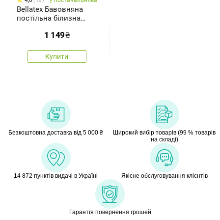
4,0
у постачальника
1x
Bellatex Бавовняна
постільна білизна
Смуги , 140 х 200 см, 70
1 149
₴
х 90 см
Купити
Безкоштовна доставка від 5 000 ₴
Широкий вибір товарів (99 % товарів
на складі)
14 872 пунктів видачі в Україні
Якісне обслуговування клієнтів
Гарантія повернення грошей