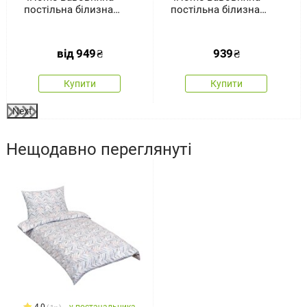
постільна білизна
постільна білизна
Осінь
Крапки пастель, 140 x
200 см, 70 x 90 см
від
949
₴
939
₴
Купити
Купити
Next
Нещодавно переглянуті