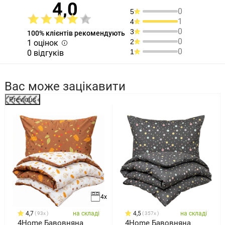
4,0
0
5
1
4
0
3
100% клієнтів рекомендують
0
2
1 оцінок
0
1
0 відгуків
Вас може зацікавити
Previous
%
4x
4,7
на складі
4,5
на складі
93x
357x
4Home Бавовняна
4Home Бавовняна