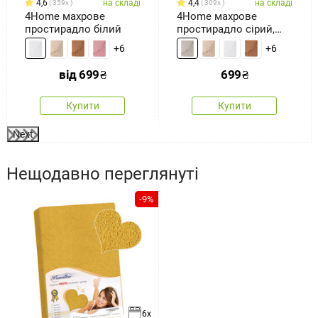
4,6
на складі
4,4
на складі
359x
309x
4Home махрове
4Home махрове
простирадло білий
простирадло сірий,
180 x 200 см
+6
+6
від
699
₴
699
₴
Купити
Купити
Next
Нещодавно переглянуті
-9%
6x