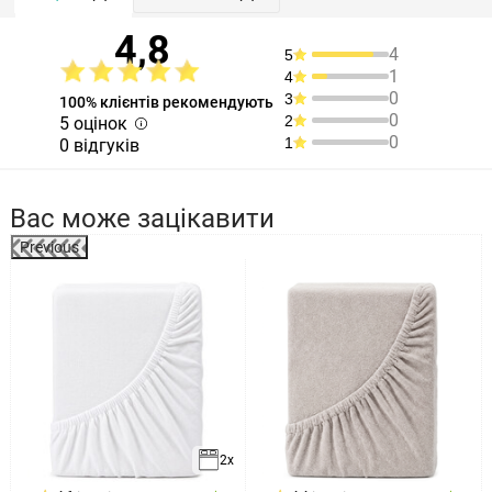
4,8
4
5
1
4
0
3
100% клієнтів рекомендують
0
2
5 оцінок
0
1
0 відгуків
Вас може зацікавити
Previous
2x