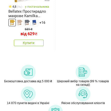
4,8
у постачальника
7x
Bellatex Простирадло
махрове Kamilka
гірчична, 90
+16
689 ₴
від
629
₴
Купити
Безкоштовна доставка від 5 000 ₴
Широкий вибір товарів (99 % товарів
на складі)
14 870 пунктів видачі в Україні
Якісне обслуговування клієнтів