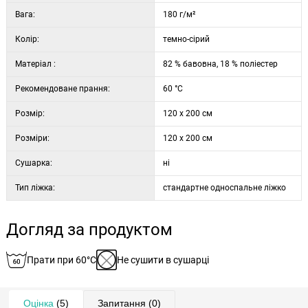
Вага:
180 г/м²
Колір:
темно-сірий
Матеріал :
82 % бавовна, 18 % поліестер
Рекомендоване прання:
60 °C
Розмір:
120 x 200 см
Розміри:
120 x 200 см
Сушарка:
ні
Тип ліжка:
стандартне односпальне ліжко
Догляд за продуктом
Прати при 60°C
Не сушити в сушарці
Оцінка
(5)
Запитання
(0)