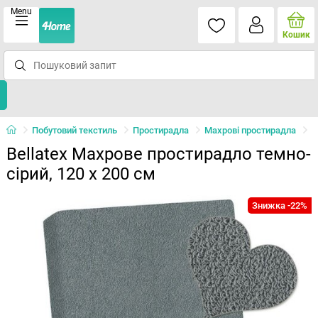
Menu
Кошик
Побутовий текстиль
Простирадла
Махрові простирадла
Bellatex Махрове простирадло темно-
сірий, 120 x 200 см
Знижка -22%