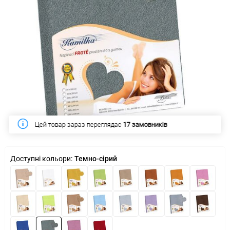
Цей товар зараз переглядає
Цей тиждень купило
17 замовників
17 замовників
Доступні кольори:
Темно-сірий