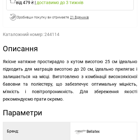
від 479 ₴
|
доставимо
до 3 тижнів
Зробивши покупку ви отримаєте
21 Вдячиків
Каталожний номер:
244114
Описання
Якісне натяжне простирадло з кутом висотою 25 см ідеально
підходить для матраців висотою до 20 см, ідеально прилягає і
залишається на місці. Виготовлено з комбінації високоякісної
бавовни та поліестеру, що забезпечує оптимальну міцність,
м'якість і повітропроникність. Для збереження якості
рекомендуємо прати окремо.
Параметри
Бренд:
Bellatex