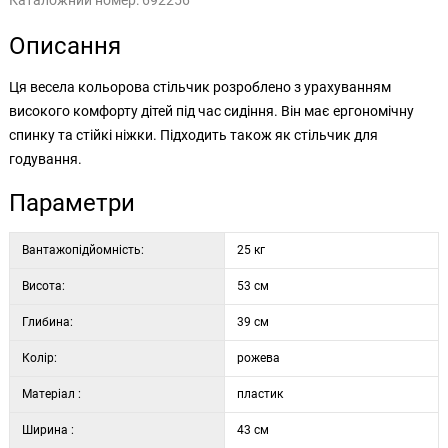
Каталожний номер:
692256
Описання
Ця весела кольорова стільчик розроблено з урахуванням
високого комфорту дітей під час сидіння. Він має ергономічну
спинку та стійкі ніжки. Підходить також як стільчик для
годування.
Параметри
Вантажопідйомність:
25 кг
Висота:
53 см
Глибина:
39 см
Колір:
рожева
Матеріал :
пластик
Ширина :
43 см