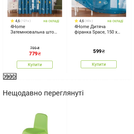
4,6
на складі
4,6
на складі
121x
60x
4Home
4Home Дитяча
Затемнювальна штора
фіранка Space, 150 x
Space, 150 x 250 см
250 см
799 ₴
599
₴
779
₴
Купити
Купити
Next
Нещодавно переглянуті