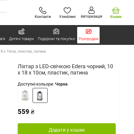
Авторизація
Контакти
Улюблені
Кошик
в’я
Дитячі товари
Подорожі та покупки
Розпродаж
18 x 10см, пластик, патина
Ліхтар з LED-свічкою Edera чорний, 10
x 18 x 10см, пластик, патина
Доступні кольори:
Чорна
559 ₴
Додати у кошик