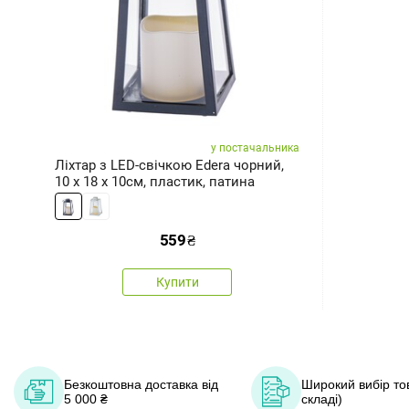
у постачальника
Ліхтар з LED-свічкою Edera чорний,
10 x 18 x 10см, пластик, патина
559
₴
Купити
Безкоштовна доставка від
Широкий вибір тов
5 000 ₴
складі)