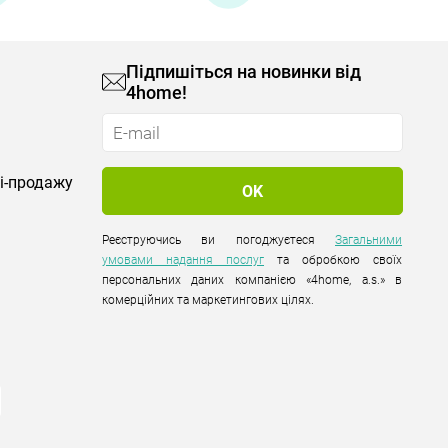
Підпишіться на новинки від
4home!
лі-продажу
Реєструючись ви погоджуєтеся
Загальними
умовами надання послуг
та обробкою своїх
персональних даних компанією «4home, a.s.» в
комерційних та маркетингових цілях.