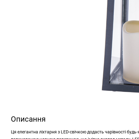
Описання
Ця елегантна ліхтарня з LED-свічкою додасть чарівності будь-я