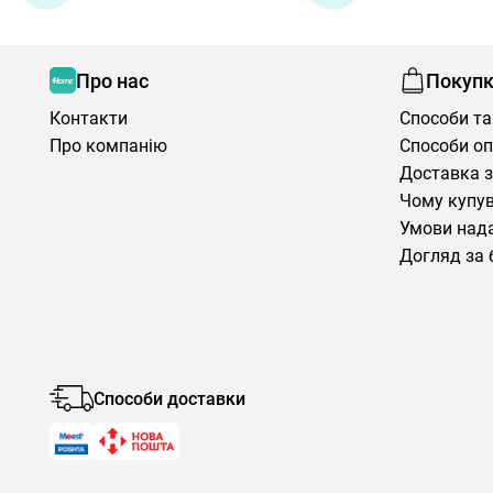
Про нас
Покуп
Контакти
Способи та
Про компанію
Способи о
Доставка з
Чому купув
Умови нада
Догляд за 
Способи доставки