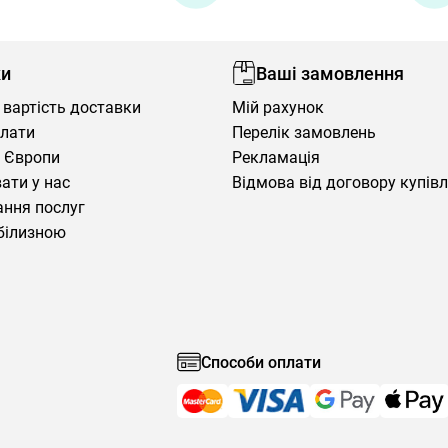
ки
Ваші замовлення
 вартість доставки
Мій рахунок
плати
Перелік замовлень
 Європи
Рекламація
ати у нас
Відмова від договору купів
ння послуг
білизною
Способи оплати