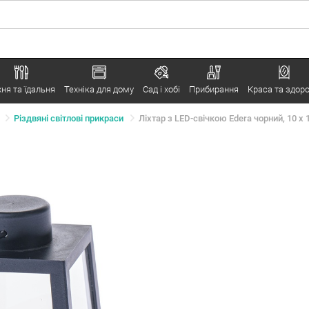
хня та їдальня
Техніка для дому
Сад і хобі
Прибирання
Краса та здоро
Різдвяні світлові прикраси
Ліхтар з LED-свічкою Edera чорний, 10 x 