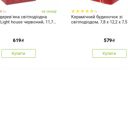
на складі
9x
7x
дерев'яна світлодіодна
Керамічний будиночок зі
рвоний, 11,7 х
світлодіодом, 7,8 x 12,2 x 7,5
 см
червоний пряник
619
₴
579
₴
Купити
Купити