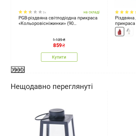
ді
на складі
3x
РGB-різдвяна світлодіодна прикраса
Різдвяна 
«Кольоровісніжинки» (90
прикраса Light house че
світлодіодів), 50 × 43 см
21,2 х 9,7
1 139 ₴
859
₴
Купити
Next
Нещодавно переглянуті