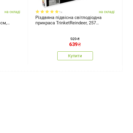
на складі
на складі
1x
Різдвяна підвісна світлодіодна
М
 см,
прикраса TrinketReindeer, 257
x
світлодіодів, 52 см
929 ₴
639
₴
Купити