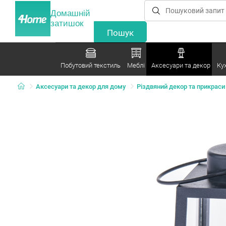
Домашній
затишок
Побутовий текстиль
Меблі
Аксесуари та декор
Ку
Аксесуари та декор для дому
Різдвяний декор та прикраси