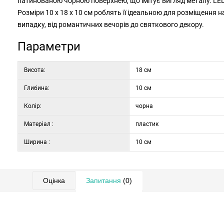
патинованою чорною поверхнею, що імітує вигляд металу. LED-
Розміри 10 x 18 x 10 см роблять її ідеальною для розміщення на
випадку, від романтичних вечорів до святкового декору.
Параметри
Висота:
18 см
Глибина:
10 см
Колір:
чорна
Матеріал :
пластик
Ширина :
10 см
Оцінка
Запитання
(0)