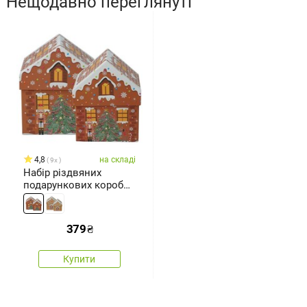
Нещодавно переглянуті
4,8
на складі
9x
Набір різдвяних
подарункових коробок
Cookie Houses,
коричневий, 2 шт.
379
₴
Купити