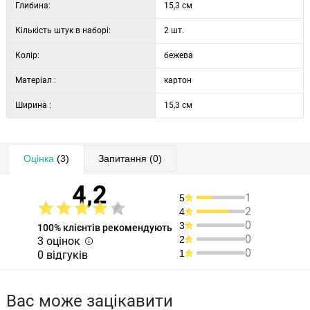
Глибина:
15,3 см
Кількість штук в наборі:
2 шт.
Колір:
бежева
Матеріал :
картон
Ширина :
15,3 см
Оцінка
(3)
Запитання
(0)
4,2
1
5
2
4
0
3
100% клієнтів рекомендують
0
2
3 оцінок
0
1
0 відгуків
Вас може зацікавити