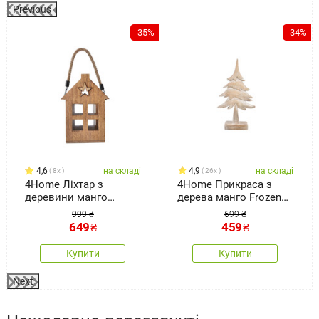
Previous
-35%
-34%
4,6
на складі
4,9
на складі
8x
26x
4Home Ліхтар з
4Home Прикраса з
деревини манго
дерева манго Frozen
Shining Star, 18 x 15 x
Tree, 30 см
999 ₴
699 ₴
25 см
649
₴
459
₴
Купити
Купити
Next