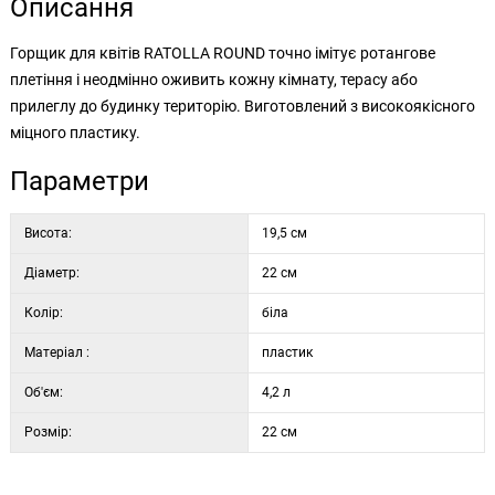
Описання
Горщик для квітів RATOLLA ROUND точно імітує ротангове
плетіння і неодмінно оживить кожну кімнату, терасу або
прилеглу до будинку територію. Виготовлений з високоякісного
міцного пластику.
Параметри
Висота:
19,5 см
Діаметр:
22 см
Колір:
біла
Матеріал :
пластик
Об'єм:
4,2 л
Розмір:
22 см