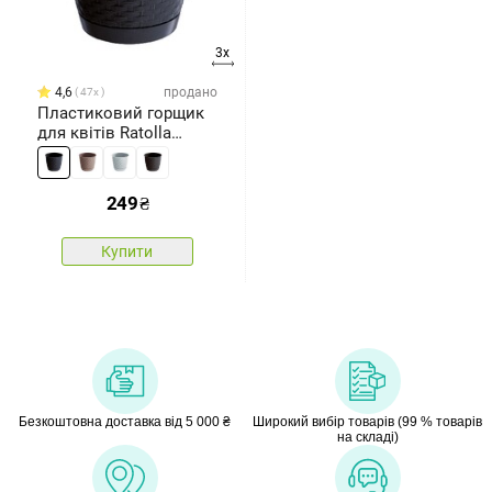
3x
4,6
продано
47x
Пластиковий горщик
для квітів Ratolla
Round антрацитовий,
діам. 22 см
249
₴
Купити
Безкоштовна доставка від 5 000 ₴
Широкий вибір товарів (99 % товарів
на складі)