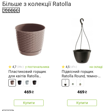
Більше з колекції
Ratolla
Previous
4,7
у постачальника
4,5
на складі
39x
47x
Пластиковий горщик
Підвісний горщик
для квітів Ratolla
Ratolla Round, темно-
Round бежевий, діам.
коричневий
22 см
469
₴
469
₴
Купити
Купити