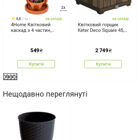
2x
4,8
на складі
на складі
14x
4Home Квітковий
Квітковий горщик
каскад з 4 частин,
Keter Deco Square 45,5
теракота
× 45,5 ×45,5 см,
коричневий
549
₴
2 749
₴
Купити
Купити
Next
Нещодавно переглянуті