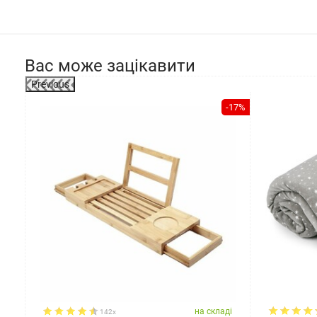
Вас може зацікавити
Previous
-25%
-17%
ді
на складі
142x