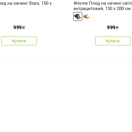
д на овчині Stars, 150 x
4Home Плед на овчині світл
антрацитовий, 150 x 200 см
999
₴
999
₴
Купити
Купити