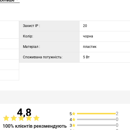
Більше
Захист IP :
20
Колір:
чорна
Матеріал :
пластик
Споживана потужність:
5 Вт
4,8
2
5
0
4
0
3
100% клієнтів рекомендують