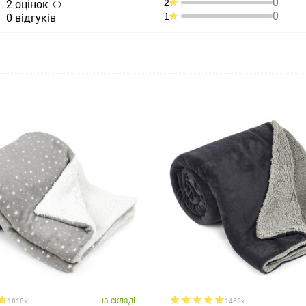
0
2
2 оцінок
0
1
0 відгуків
на складі
1818x
1468x