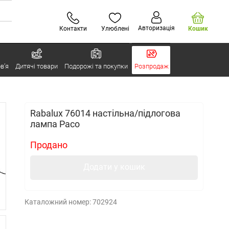
Авторизація
Контакти
Улюблені
Кошик
в’я
Дитячі товари
Подорожі та покупки
Розпродаж
Rabalux 76014 настільна/підлогова
лампа Paco
Продано
Додати у кошик
Каталожний номер:
702924