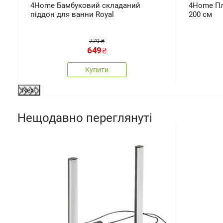
4Home Бамбуковий складаний
4Home Пле
 x
піддон для ванни Royal
200 см
779 ₴
649
₴
Купити
Next
Нещодавно переглянуті