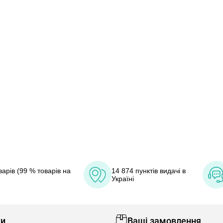
арів (99 % товарів на
14 874 пунктів видачі в
Україні
ки
Ваші замовлення