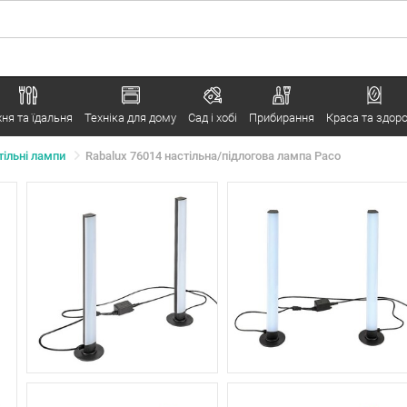
хня та їдальня
Техніка для дому
Сад і хобі
Прибирання
Краса та здоро
тільні лампи
Rabalux 76014 настільна/підлогова лампа Paco