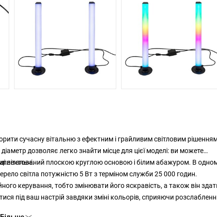
орити сучасну вітальню з ефектним і грайливим світловим рішенням
аметр дозволяє легко знайти місце для цієї моделі: ви можете
і вітальні.
омплектований плоскою круглою основою і білим абажуром. В одно
ерело світла потужністю 5 Вт з терміном служби 25 000 годин.
ого керування, тобто змінювати його яскравість, а також він зда
ися під ваш настрій завдяки зміні кольорів, сприяючи розслабленн
рина 35 мм, висота 380 мм, монтажний діаметр 80 мм, довжина кабелю