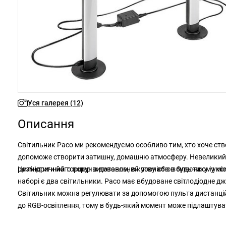
Уся галерея (12)
Описання
Світильник Paco ми рекомендуємо особливо тим, хто хоче ств
допоможе створити затишну, домашню атмосферу. Невеликий ді
розмістити його поруч з диваном, в кутку або в будь-якому місц
Циліндричний торшер виготовлений повністю з пластику і ук
наборі є два світильники. Paco має вбудоване світлодіодне дж
Світильник можна регулювати за допомогою пульта дистанційн
до RGB-освітлення, тому в будь-який момент може підлаштуват
релаксації у вечірній час. Торшер Paco має такі розміри: ши