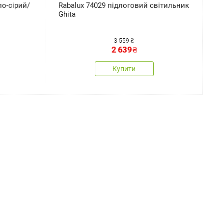
о-сірий/
Rabalux 74029 підлоговий світильник
Н
Ghita
б
3 559 ₴
2 639
₴
Купити