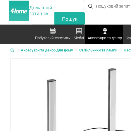
Домашній
затишок
Побутовий текстиль
Меблі
Аксесуари та декор
Ку
Аксесуари та декор для дому
Світильники та лампи
Нас