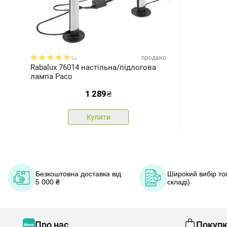
продано
2x
Rabalux 76014 настільна/підлогова
лампа Paco
1 289
₴
Купити
Безкоштовна доставка від
Широкий вибір тов
5 000 ₴
складі)
Про нас
Покуп