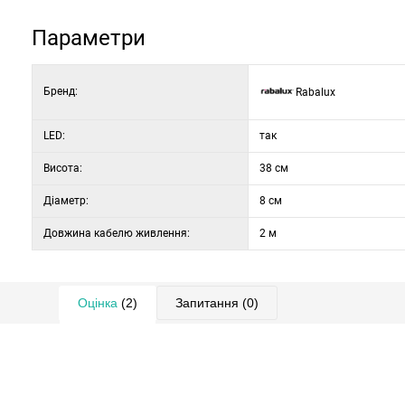
2000 мм.
Параметри
Бренд:
Rabalux
LED:
так
Висота:
38 см
Діаметр:
8 см
Довжина кабелю живлення:
2 м
Оцінка
(2)
Запитання
(0)