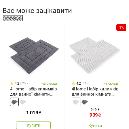
Вас може зацікавити
Previous
-1%
4,2
на складі
4,2
на складі
27x
13x
4Home Набір килимків
4Home Набір килимків
для ванної кімнати
для ванної кімнати
Retta, 50 x 60 см, 60 x
Welle, 50 x 60 см, 60 x
100 см
100 см
949 ₴
1 019
₴
939
₴
Купити
Купити