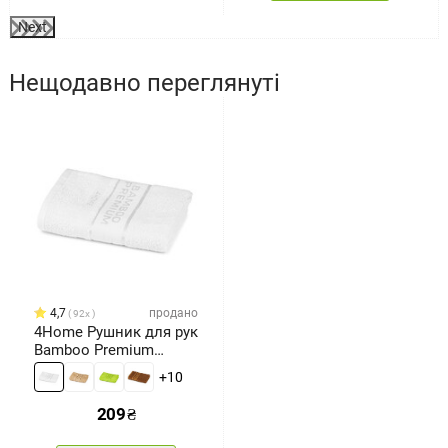
Next
Нещодавно переглянуті
4,7
продано
92x
4Home Рушник для рук
Bamboo Premium
білий, 50 x 100 см
+10
209
₴