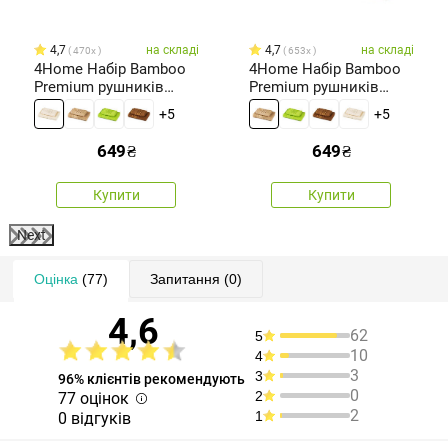
4,7
на складі
4,7
на складі
470x
653x
4Home Набір Bamboo
4Home Набір Bamboo
Premium рушників
Premium рушників
кремовий, 70 x 140 см,
бежевий, 70 x 140 см,
+5
+5
50 x 100 см
50 x 100 см
649
₴
649
₴
Купити
Купити
Next
Оцінка
(77)
Запитання
(0)
4,6
62
5
10
4
3
3
96% клієнтів рекомендують
0
2
77 оцінок
2
1
0 відгуків