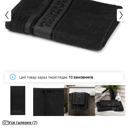
1/7
Цей тиждень купило
54 замовників
Уся галерея (7)