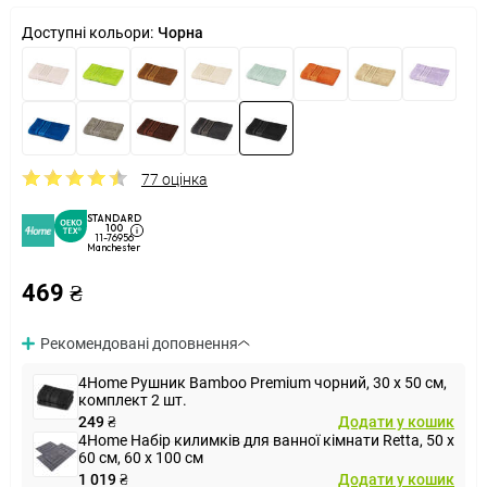
Доступні кольори:
Чорна
77 оцінка
STANDARD
100
11-76956
Manchester
469 ₴
Рекомендовані доповнення
4Home Рушник Bamboo Premium чорний, 30 x 50 см,
комплект 2 шт.
249 ₴
Додати у кошик
4Home Набір килимків для ванної кімнати Retta, 50 x
60 см, 60 x 100 см
1 019 ₴
Додати у кошик