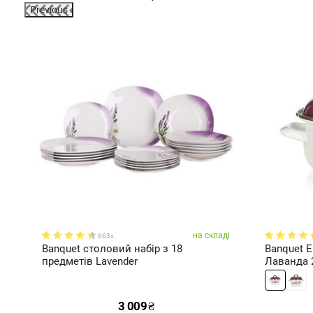
Previous
ка
на складі
663x
50
Banquet столовий набір з 18
Banquet 
предметів Lavender
Лаванда 
3 009
₴