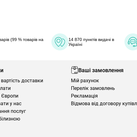
арів (99 % товарів на
14 870 пунктів видачі в
Україні
ки
Ваші замовлення
 вартість доставки
Мій рахунок
плати
Перелік замовлень
 Європи
Рекламація
ати у нас
Відмова від договору купів
ння послуг
білизною