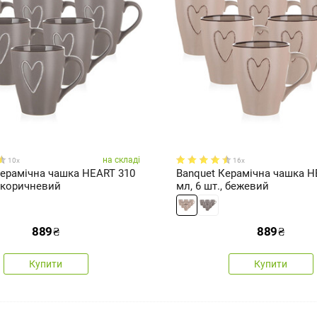
на складі
10x
16x
Керамічна чашка HEART 310
Banquet Керамічна чашка H
, коричневий
мл, 6 шт., бежевий
889
₴
889
₴
Купити
Купити