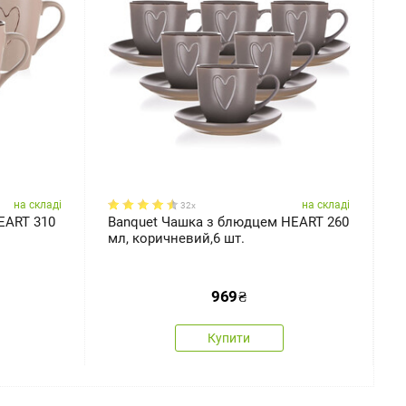
на складі
на складі
32x
EART 310
Banquet Чашка з блюдцем HEART 260
B
мл, коричневий,6 шт.
ш
969
₴
Купити