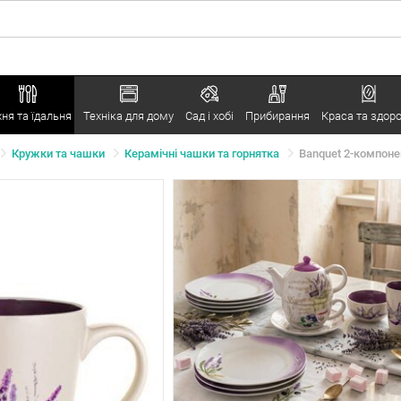
хня та їдальня
Техніка для дому
Сад і хобі
Прибирання
Краса та здоро
Кружки та чашки
Керамічні чашки та горнятка
Banquet 2-компоне