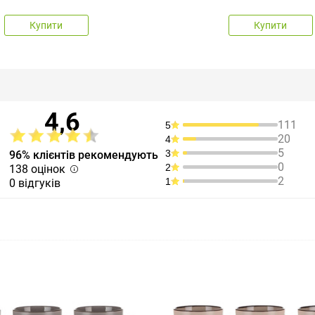
Купити
Купити
4,6
111
5
20
4
5
3
96% клієнтів рекомендують
0
2
138 оцінок
2
1
0 відгуків