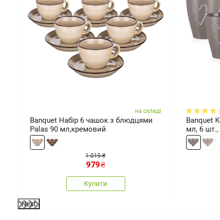
ді
на складі
м
Banquet Набір 6 чашок з блюдцями
Banquet 
Palas 90 мл,кремовий
мл, 6 шт.
1 019 ₴
979
₴
Купити
Next