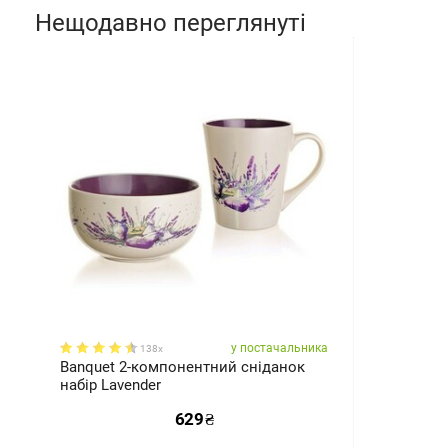
Нещодавно переглянуті
у постачальника
138x
Banquet 2-компонентний сніданок
набір Lavender
629
₴