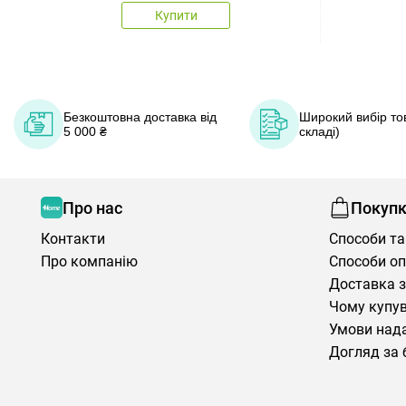
Купити
Безкоштовна доставка від
Широкий вибір тов
5 000 ₴
складі)
Про нас
Покуп
Контакти
Способи та
Про компанію
Способи о
Доставка з
Чому купув
Умови нада
Догляд за 