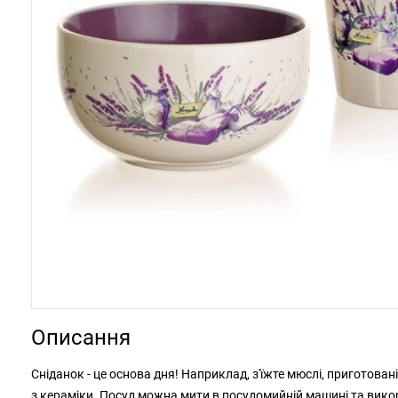
Описання
Сніданок - це основа дня! Наприклад, з'їжте мюслі, приготовані
з кераміки. Посуд можна мити в посудомийній машині та викор