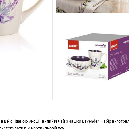
 в цій сніданок-мисці, і випийте чай з чашки Lavender. Набір виготов
истовувати в мікрохвильовій печі.