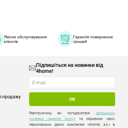
Якісне обслуговування
Гарантія повернення
клієнтів
грошей
Підпишіться на новинки від
4home!
лі-продажу
Реєструючись ви погоджуєтеся
Загальними
умовами надання послуг
та обробкою своїх
персональних даних компанією «4home, a.s.» в