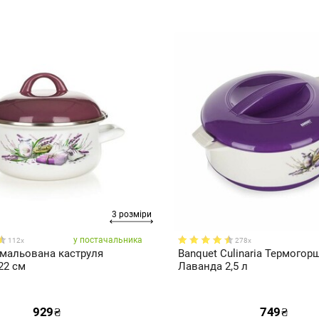
3 розміри
у постачальника
112x
278x
Емальована каструля
Banquet Culinaria Термогор
22 см
Лаванда 2,5 л
929
₴
749
₴