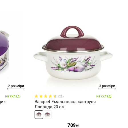
2 розміри
3 розміри
на складі
на складі
123x
щик
Banquet Емальована каструля
B
Лаванда 20 см
т
709
₴