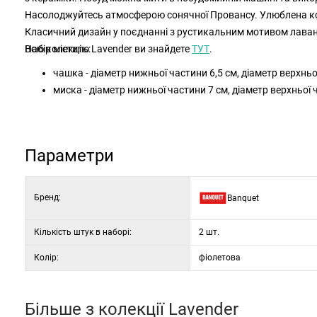
Насолоджуйтесь атмосферою сонячної Провансу. Улюблена ко
Класичний дизайн у поєднанні з рустикальним мотивом лаван
Всю колекцію Lavender ви знайдете
Набір містить:
ТУТ
.
чашка - діаметр нижньої частини 6,5 см, діаметр верхньої
миска - діаметр нижньої частини 7 см, діаметр верхньої 
Параметри
Бренд:
Banquet
Кількість штук в наборі:
2 шт.
Колір:
фіолетова
Більше з колекції
Lavender