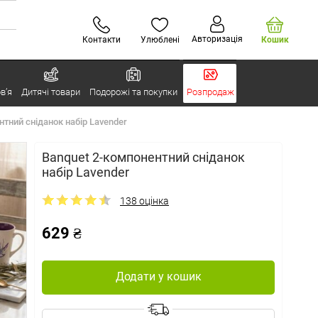
Авторизація
Контакти
Улюблені
Кошик
в’я
Дитячі товари
Подорожі та покупки
Розпродаж
нтний сніданок набір Lavender
Banquet 2-компонентний сніданок
набір Lavender
138 оцінка
629 ₴
Додати у кошик