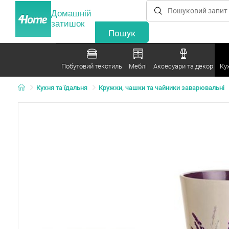
Домашній
затишок
Побутовий текстиль
Меблі
Аксесуари та декор
Ку
Кухня та їдальня
Кружки, чашки та чайники заварювальні