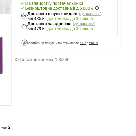
В наявності у постачальника
Безкоштовна доставка від 5 000 ₴
Доставка в пункт видачі
(детальніше)
від 485 ₴
|
доставимо
до 3 тижнів
Доставка за адресою
(детальніше)
від 479 ₴
|
доставимо
до 3 тижнів
Зробивши покупку ви отримаєте
44 Вдячиків
Каталожний номер:
105340
лений