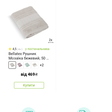
2x
4,5
у постачальника
4x
Bellatex Рушник
Мозаїка бежевий, 50 x
100 см
+2
від
469
₴
Купити