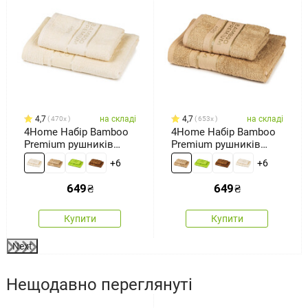
4,7
на складі
4,7
на складі
470x
653x
4Home Набір Bamboo
4Home Набір Bamboo
Premium рушників
Premium рушників
кремовий, 70 x 140 см,
бежевий, 70 x 140 см,
+6
+6
50 x 100 см
50 x 100 см
649
₴
649
₴
Купити
Купити
Next
Нещодавно переглянуті