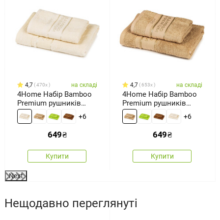
4,7
на складі
4,7
на складі
470x
653x
4Home Набір Bamboo
4Home Набір Bamboo
Premium рушників
Premium рушників
кремовий, 70 x 140 см,
бежевий, 70 x 140 см,
+6
+6
50 x 100 см
50 x 100 см
649
₴
649
₴
Купити
Купити
Next
Нещодавно переглянуті