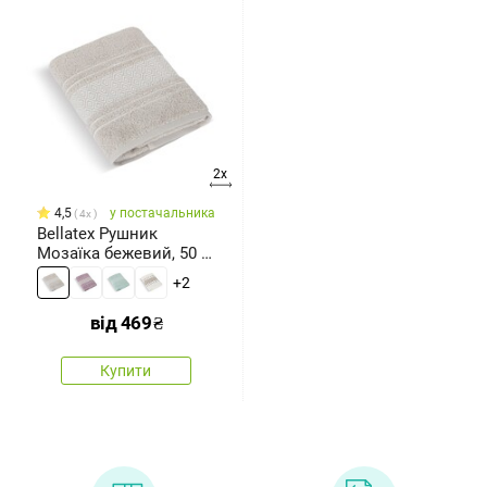
2x
4,5
у постачальника
4x
Bellatex Рушник
Мозаїка бежевий, 50 x
100 см
+2
від
469
₴
Купити