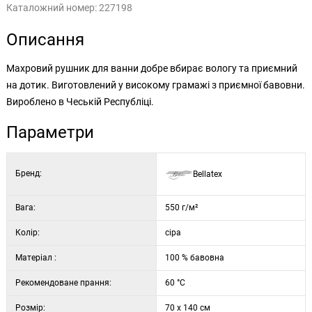
Каталожний номер:
227198
Описання
Махровий рушник для ванни добре вбирає вологу та приємний
на дотик. Виготовлений у високому грамажі з приємної бавовни.
Вироблено в Чеській Республіці.
Параметри
Бренд:
Bellatex
Вага:
550 г/м²
Колір:
сіра
Матеріал :
100 % бавовна
Рекомендоване прання:
60 °C
Розмір:
70 x 140 см