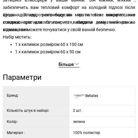
затишної атмосфери у вашій ванній. Він ніжний, м'який і
забезпечить вам тепловий комфорт на холодній підлозі після
купання. Зі зворотного боку він має латексне покриття, яке
Щодо догляду, рекомендуємо прати без використання
створює протиковзке покриття, завдяки чому килимок не
кондиціонерів для білизни та вибирати делікатний режим
ковзає, і ви можете почуватися у своїй ванній безпечно.
віджимання.
Набір містить:
1 x килимок розміром 60 x 100 см
1 x килимок розміром 60 x 50 см
Більше
Параметри
Бренд:
Bellatex
Кількість штук в наборі:
2 шт.
Колір:
зелена
Матеріал :
100% поліестер