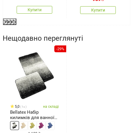
Купити
Купити
Next
Нещодавно переглянуті
-29%
5,0
на складі
1x
Bellatex Набір
килимків для ванної
кімнати безвирізу
BANYSILVER чорний,