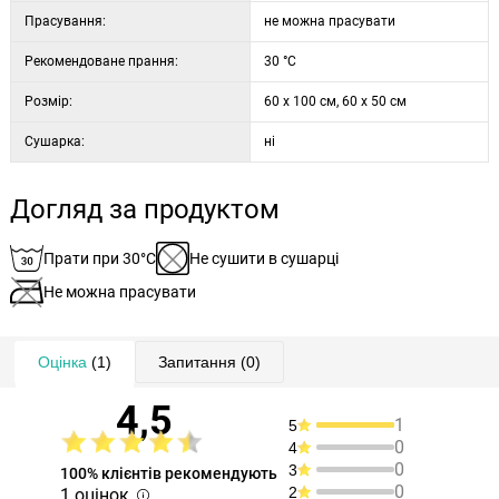
Прасування:
не можна прасувати
Рекомендоване прання:
30 °C
Розмір:
60 x 100 см, 60 x 50 см
Сушарка:
ні
Догляд за продуктом
Прати при 30°C
Не сушити в сушарці
Не можна прасувати
Оцінка
(1)
Запитання
(0)
4,5
1
5
0
4
0
3
100% клієнтів рекомендують
0
2
1 оцінок