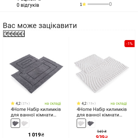
0
1
0 відгуків
Вас може зацікавити
Previous
а
-1%
4,2
на складі
4,2
на складі
27x
13x
4Home Набір килимків
4Home Набір килимків
для ванної кімнати
для ванної кімнати
Retta, 50 x 60 см, 60 x
Welle, 50 x 60 см, 60 x
100 см
100 см
949 ₴
1 019
₴
939
₴