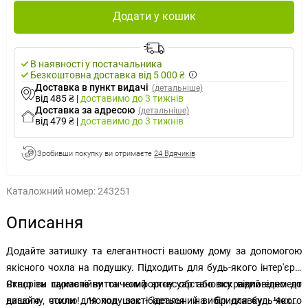
Додати у кошик
В наявності у постачальника
Безкоштовна доставка від 5 000 ₴
Доставка в пункт видачі
(детальніше)
від 485 ₴
|
доставимо
до 3 тижнів
Доставка за адресою
(детальніше)
від 479 ₴
|
доставимо
до 3 тижнів
Зробивши покупку ви отримаєте
24 Вдячиків
Каталожний номер:
243251
Описання
Додайте затишку та елегантності вашому дому за допомогою
якісного чохла на подушку. Підходить для будь-якого інтер'єру.
Якщо ви шукаєте витончений аксесуар або яскравий елемент
Створіть гармонійну та комфортну обстановку відповідно до
дизайну, чохли для подушок - ідеальний вибір для будь-якого
вашого стилю! Чохол застібається на блискавку. Чохли