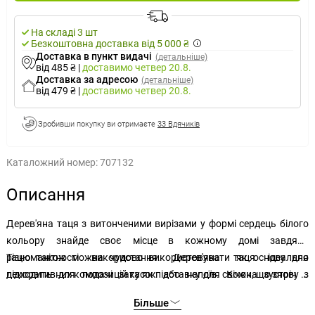
На складі 3 шт
Безкоштовна доставка від 5 000 ₴
Доставка в пункт видачі
(детальніше)
від 485 ₴
|
доставимо
четвер 20.8.
Доставка за адресою
(детальніше)
від 479 ₴
|
доставимо
четвер 20.8.
Зробивши покупку ви отримаєте
33 Вдячиків
Каталожний номер:
707132
Описання
Дерев'яна таця з витонченими вирізами у формі сердець білого
кольору знайде своє місце в кожному домі завдяки
різноманітності використання. Дерев'яна таця ідеально
Тацю також можна чудово використовувати як основу для
підходить для подачі закусок або напоїв. Кожна зустріч з
декоративних композицій та як підставку для свічок, що знову ж
родиною або друзями буде включати практичний аксесуар у
таки захистить поверхню столу і зробить ваш інтер'єр чарівним
Більше
вигляді таці, який захистить поверхню вашого столу від
для кожного гостя завдяки створеній вами прикрасі.