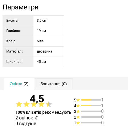
можливих забруднень.
Параметри
Висота:
3,5 см
Глибина:
19 см
Колір:
біла
Матеріал :
деревина
Ширина :
45 см
Оцінка
(2)
Запитання
(0)
4,5
1
5
1
4
0
3
100% клієнтів рекомендують
0
2
2 оцінок
0
1
0 відгуків