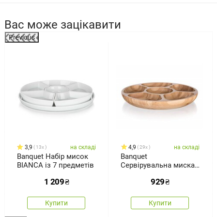
Вас може зацікавити
Previous
3,9
на складі
4,9
на складі
13x
29x
Banquet Набір мисок
Banquet
BIANCA із 7 предметів
Сервірувальна миска
BRILLANTE Bamboo,
1 209
₴
929
₴
31,5 х 4 см
Купити
Купити