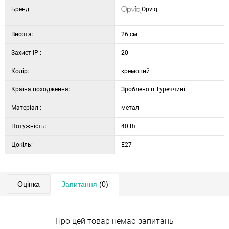
Бренд:
Opviq
висота основи: 3 см
тип патрона: e27 max 40 w
Висота:
захист: ip20
26 см
Захист IP :
20
Колір:
кремовий
Країна походження:
Зроблено в Туреччині
Матеріал :
метал
Потужність:
40 Вт
Цокіль:
E27
Оцінка
Запитання
(0)
Про цей товар немає запитань