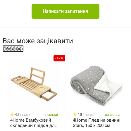
Написати запитання
Вас може зацікавити
Previous
%
-17%
4,7
на складі
4,8
на складі
142x
1818x
4Home Бамбуковий
4Home Плед на овчині
складаний піддон для
Stars, 150 x 200 см
ванни Royal