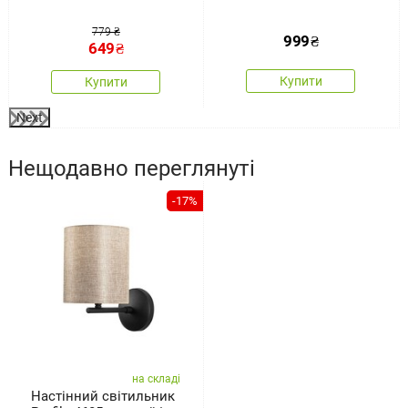
779 ₴
999
₴
649
₴
Купити
Купити
Next
Нещодавно переглянуті
-17%
на складі
Настінний світильник