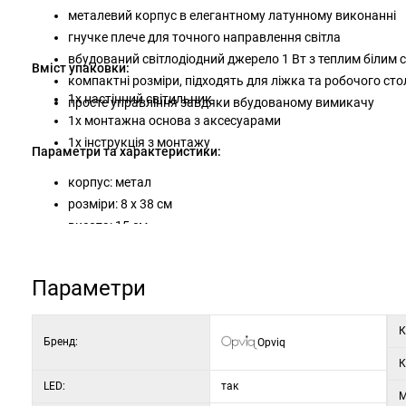
металевий корпус в елегантному латунному виконанні
гнучке плече для точного направлення світла
вбудований світлодіодний джерело 1 Вт з теплим білим 
Вміст упаковки:
компактні розміри, підходять для ліжка та робочого сто
1x настінний світильник
просте управління завдяки вбудованому вимикачу
1x монтажна основа з аксесуарами
1x інструкція з монтажу
Параметри та характеристики:
корпус: метал
розміри: 8 x 38 см
висота: 15 см
діаметр кришки: 3 см
висота кришки: 6 см
Параметри
діаметр основи: 8 см
висота основи: 3 см
К
тип джерела світла: вбудований світлодіод
Бренд:
Opviq
потужність: 1 Вт
К
температура світла: 2700 К
LED:
так
М
можливість регулювання яскравості: ні