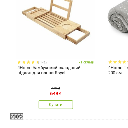
ді
на складі
142x
4Home Бамбуковий складаний
4Home Пле
 x
піддон для ванни Royal
200 см
779 ₴
649
₴
Купити
Next