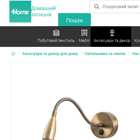
Домашній
затишок
Побутовий текстиль
Меблі
Аксесуари та декор
Ку
Аксесуари та декор для дому
Світильники та лампи
Наст