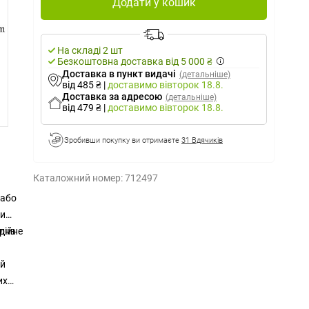
Додати у кошик
На складі 2 шт
Безкоштовна доставка від 5 000 ₴
Доставка в пункт видачі
(детальніше)
від 485 ₴
|
доставимо
вівторок 18.8.
Доставка за адресою
(детальніше)
від 479 ₴
|
доставимо
вівторок 18.8.
Зробивши покупку ви отримаєте
31 Вдячиків
Каталожний номер:
712497
 або
ти
дійне
орна
ий
их