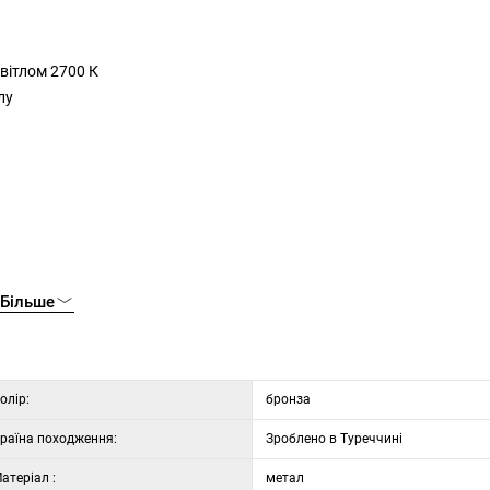
світлом 2700 К
лу
Більше
олір:
бронза
раїна походження:
Зроблено в Туреччині
атеріал :
метал