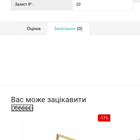
Захист IP :
20
захист: ip20
Оцінка
Запитання
(0)
Вас може зацікавити
Previous
-25%
-17%