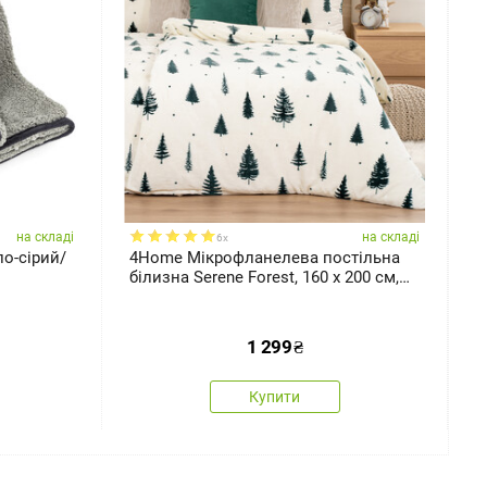
на складі
на складі
6x
о-сірий/
4Home Мікрофланелева постільна
R
білизна Serene Forest, 160 x 200 см,
G
70 x 80 см
1 299
₴
Купити