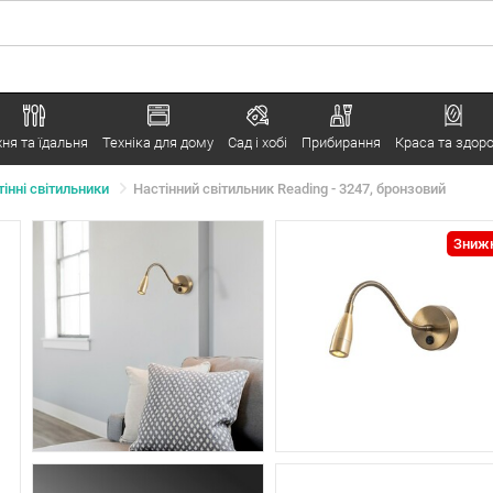
хня та їдальня
Техніка для дому
Сад і хобі
Прибирання
Краса та здоро
інні світильники
Настінний світильник Reading - 3247, бронзовий
Знижк