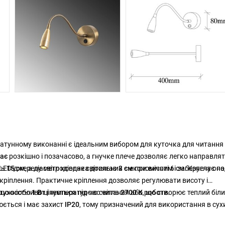
латунному виконанні є ідеальним вибором для куточка для читання
ає
розкішно і позачасово, а гнучке плече дозволяє легко направля
LED-джерелу світлодіодне світильник є економічним і забезпечує на
ть
15 см
, а діаметр ковпака досягає
3 см
при висоті 6 см. Кругла оп
кріплення. Практичне кріплення дозволяє регулювати висоту і
що особливо цінується під час читання або роботи.
отужністю
1 Вт
і температурою світла
2700 К
, що створює теплий біл
люється і має захист
IP20
, тому призначений для використання в сух