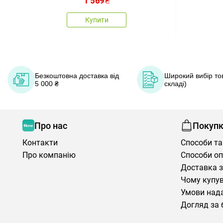
1 569
₴
Купити
Безкоштовна доставка від
Широкий вибір тов
5 000 ₴
складі)
Про нас
Покуп
Контакти
Способи та
Про компанію
Способи о
Доставка з
Чому купув
Умови нада
Догляд за 