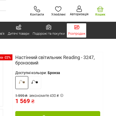
Авторизація
Контакти
Улюблені
Кошик
в’я
Дитячі товари
Подорожі та покупки
Розпродаж
Настінний світильник Reading - 3247,
а -22%
бронзовий
Доступні кольори:
Бронза
1 999 ₴
зекономите 430 ₴
1 569 ₴