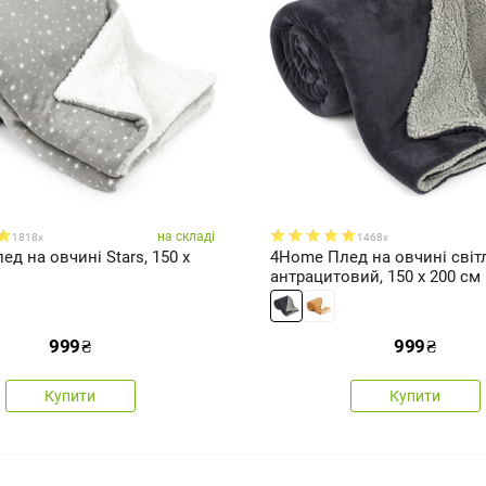
на складі
1818x
1468x
д на овчині Stars, 150 x
4Home Плед на овчині світл
антрацитовий, 150 x 200 см
999
₴
999
₴
Купити
Купити