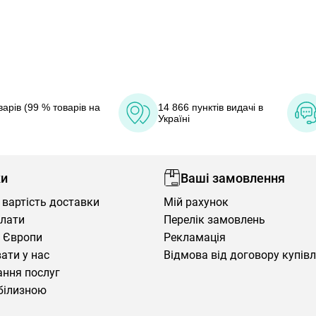
арів (99 % товарів на
14 866 пунктів видачі в
Україні
ки
Ваші замовлення
 вартість доставки
Мій рахунок
плати
Перелік замовлень
 Європи
Рекламація
ати у нас
Відмова від договору купів
ння послуг
білизною