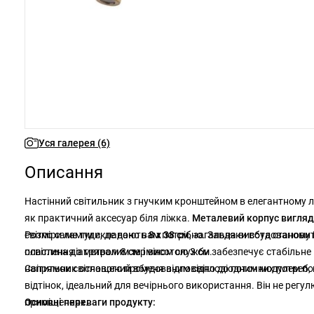
Уся галерея (6)
Описання
Настінний світильник з гнучким кронштейном в елегантному 
як практичний аксесуар біля ліжка.
Металевий корпус вигляд
світло саме туди, де воно вам потрібно. Завдяки вбудованому 
Розміри лампи складають
8 x 38 см
, загальна висота станови
освітлення з тривалим терміном служби.
пластина діаметром 8
см і
висотою 3 см забезпечує стабільне 
напрямок світлового променя відповідно до поточних потреб, 
Світильник оснащений вбудованим світлодіодним модулем п
відтінок, ідеальний для вечірнього використання. Він не регу
приміщеннях.
Основні переваги продукту: