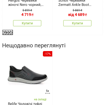
Hergos Черевики
Scholl Черевики
жіночі Nero чорний,
Zermatt Ankle Boot
розмір 41
taupe, розмір
5 899 ₴
5 869 ₴
4 719
₴
від
4 689
₴
Купити
Купити
Next
Нещодавно переглянуті
-17%
5x
на складі
Relife Чоловічі туфлі