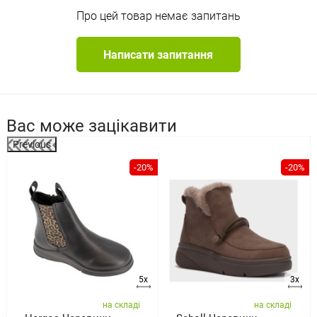
Про цей товар немає запитань
Написати запитання
Вас може зацікавити
Previous
%
-20%
-20%
5x
3x
на складі
на складі