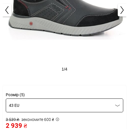
1/4
Розмір (5)
43 EU
3 539 ₴
зекономите 600 ₴
2 939 ₴