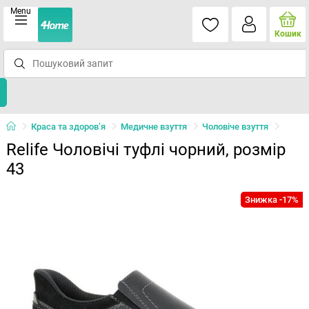
Menu
Кошик
Краса та здоров’я
Медичне взуття
Чоловіче взуття
Relife Чоловічі туфлі чорний, розмір
43
Знижка -17%