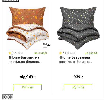
%
4x
4,7
на складі
4,5
на складі
93x
357x
4Home Бавовняна
4Home Бавовняна
постільна білизна
постільна білизна
Осінь
Крапки пастель, 140 x
200 см, 70 x 90 см
від
949
₴
939
₴
Купити
Купити
Next