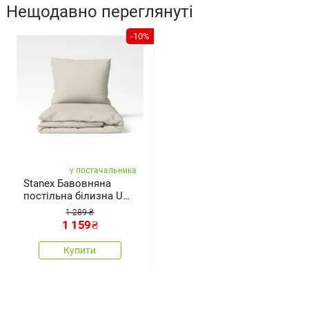
Нещодавно переглянуті
-10%
у постачальника
Stanex Бавовняна
постільна білизна UNI
Latté, 140× 200 см, 70 ×
1 289 ₴
90 см
1 159
₴
Купити