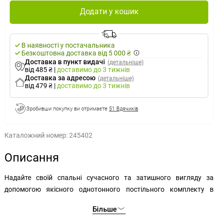
Додати у кошик
В наявності у постачальника
Безкоштовна доставка від 5 000 ₴
Доставка в пункт видачі
(детальніше)
від 485 ₴
|
доставимо
до 3 тижнів
Доставка за адресою
(детальніше)
від 479 ₴
|
доставимо
до 3 тижнів
Зробивши покупку ви отримаєте
51 Вдячиків
Каталожний номер:
245402
Описання
Надайте своїй спальні сучасного та затишного вигляду за
допомогою якісного однотонного постільного комплекту в
елегантному відтінку лате. Мінімалістичний дизайн легко
Більше
поєднається з будь-яким стилем інтер'єру, і ви створите собі