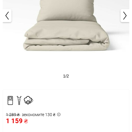
1/2
1 289 ₴
зекономите 130 ₴
1 159 ₴