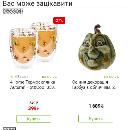
Вас може зацікавити
Previous
%
-27%
4,7
на складі
на складі
22x
4Home Термосклянка
Осіння декорація
Autumn Hot&Cool 350
Гарбуз з обличчям, 27
мл, 2 шт.
x 30 см, магній
549 ₴
1 689
₴
399
₴
Купити
Купити