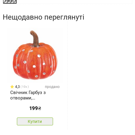
Next
Нещодавно переглянуті
4,3
продано
10x
Свічник Гарбуз з
отворами,
помаранчевий,
199
₴
кераміка, діаметр 14
см
Купити