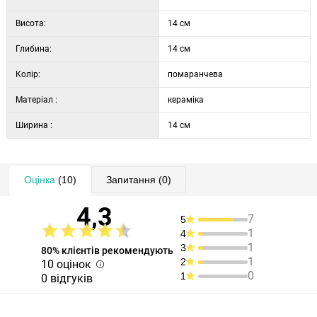
родини гарбузових і створіть у своєму домі, саду, на балконі або
терасі унікальну атмосферу Дня всіх святих і Хелловіна.
Висота:
14 см
Глибина:
14 см
Колір:
помаранчева
Матеріал :
кераміка
Ширина :
14 см
Оцінка
(10)
Запитання
(0)
4,3
7
5
1
4
1
3
80% клієнтів рекомендують
1
2
10 оцінок
0
1
0 відгуків