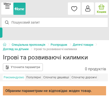
Menu
Кошик
Спеціальна пропозиція
Розпродаж
Дитячі товари
Догляд за дітьми
Ігрові та розвиваючі килимки
Ігрові та розвиваючі килимки
Уточнити параметри
0 продуктів
Рекомендуємо
Популярні
Спочатку дешевші
Спочатку дорожчі
Обраним параметрам не відповідає жоден товар.