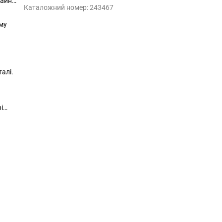
чайно
Каталожний номер:
243467
ому
алі.
і