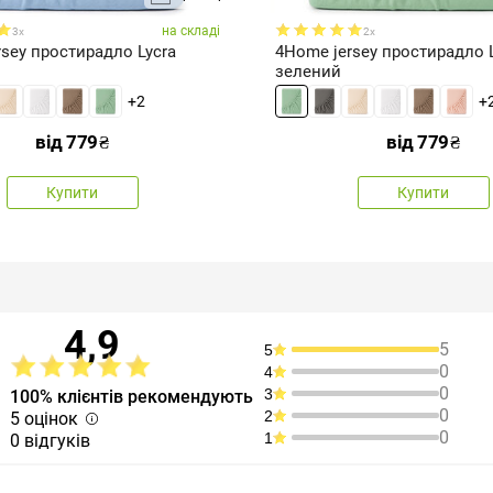
на складі
3x
2x
sey простирадло Lycra
4Home jersey простирадло 
зелений
+2
+
від
779
₴
від
779
₴
Купити
Купити
4,9
5
5
0
4
0
3
100% клієнтів рекомендують
0
2
5 оцінок
0
1
0 відгуків