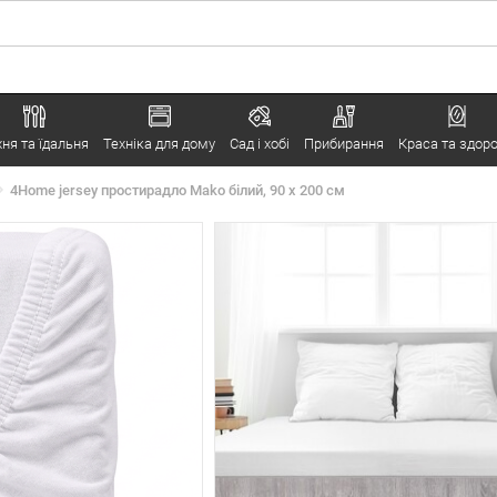
хня та їдальня
Техніка для дому
Сад і хобі
Прибирання
Краса та здоро
4Home jersey простирадло Mako білий, 90 х 200 см