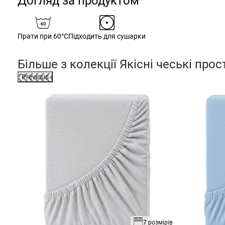
Догляд за продуктом
Прати при 60°C
Підходить для сушарки
Більше з колекції
Якісні чеські про
Previous
зміри
7 розмірів