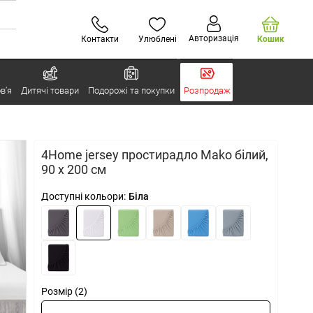
Авторизація
Контакти
Улюблені
Кошик
в’я
Дитячі товари
Подорожі та покупки
Розпродаж
4Home jersey простирадло Mako білий,
90 х 200 см
Доступні кольори:
Біла
Розмір (2)