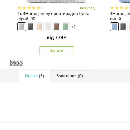
ді
на складі
2x
t
1x 4Home jersey простирадло Lycra
4Home jer
сірий, 90
синій
+2
від
779
₴
Купити
Next
Оцінка
(5)
Запитання
(0)