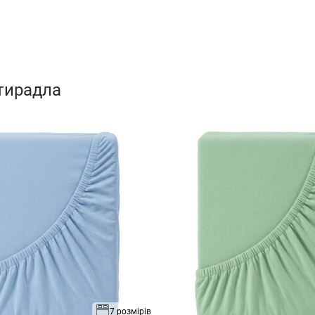
стирадла
7 розмірів