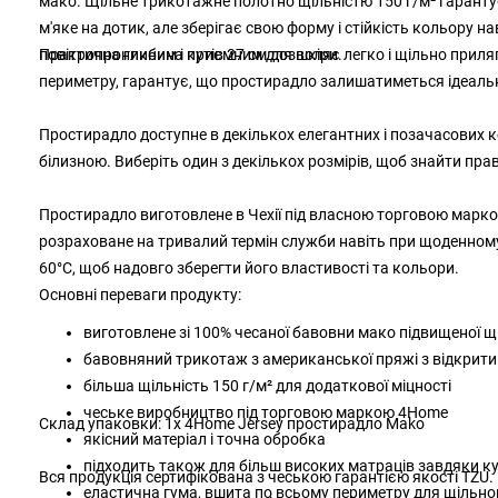
мако. Щільне трикотажне полотно щільністю 150 г/м² гарантує
м'яке на дотик, але зберігає свою форму і стійкість кольору 
повітропроникним і приємним для шкіри.
Практична глибина кутів 27 см дозволяє легко і щільно приля
периметру, гарантує, що простирадло залишатиметься ідеальн
Простирадло доступне в декількох елегантних і позачасових к
білизною. Виберіть один з декількох розмірів, щоб знайти пр
Простирадло виготовлене в Чехії під власною торговою марко
розраховане на тривалий термін служби навіть при щоденном
60°C, щоб надовго зберегти його властивості та кольори.
Основні переваги продукту:
виготовлене зі 100% чесаної бавовни мако підвищеної щ
бавовняний трикотаж з американської пряжі з відкритим
більша щільність 150 г/м² для додаткової міцності
чеське виробництво під торговою маркою 4Home
Склад упаковки: 1х 4Home Jersey простирадло Mako
якісний матеріал і точна обробка
підходить також для більш високих матраців завдяки ку
Вся продукція сертифікована з чеською гарантією якості TZU.
еластична гума, вшита по всьому периметру для щільно