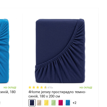
на складі
на складі
470x
иній, 180
4Home jersey простирадло темно-
4
синій, 180 x 200 см
1
2
+2