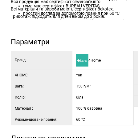
Вся продукція має сертифікат clevercare.info.
гума має сертифікат BUREAU VERITAS
Всі матеріали та вироби мають сертифікат öekotex.
простий догляд за допомогою прання при 60 °C
Трикотаж підходить для дітей віком до 3 років.
підходить для сушіння в сушильній машині на делікатно
ніжні та елегантні кольори
Параметри
Бренд:
4Home
4HOME:
так
Вага:
150 г/м²
Колір:
біла
Матеріал :
100 % бавовна
Рекомендоване прання:
60 °C