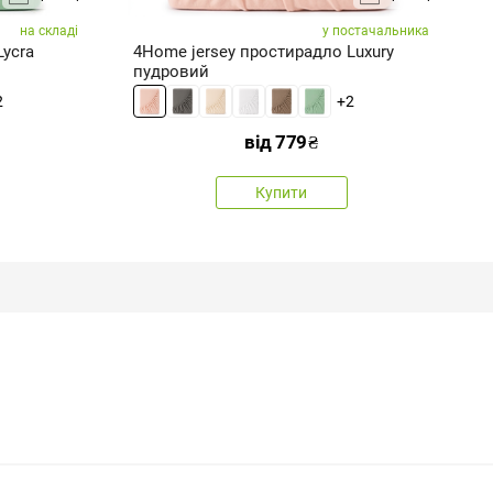
на складі
у постачальника
Lycra
4Home jersey простирадло Luxury
4
пудровий
2
+2
від
779
₴
Купити