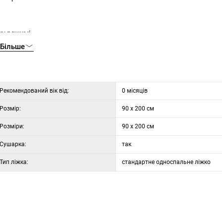
му режимі
Більше
Рекомендований вік від:
0 місяців
Розмір:
90 x 200 см
Розміри:
90 x 200 см
Сушарка:
так
Тип ліжка:
стандартне односпальне ліжко