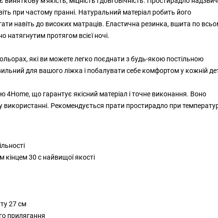
 виняткову м'якість, міцність і довговічність. Простирадло надзви
навіть при частому пранні. Натуральний матеріал робить його
гати навіть до високих матраців. Еластична резинка, вшита по всь
о натягнутим протягом всієї ночі.
ольорах, які ви можете легко поєднати з будь-якою постільною
авильний для вашого ліжка і побалувати себе комфортом у кожній дет
ю 4Home, що гарантує якісний матеріал і точне виконання. Воно
у використанні. Рекомендується прати простирадло при температур
ільності
 кінцем 30 с найвищої якості
ту 27 см
го прилягання