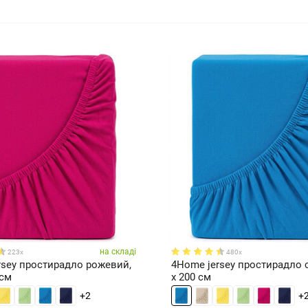
на складі
223x
480x
rsey простирадло рожевий,
4Home jersey простирадло с
 см
x 200 см
+2
+