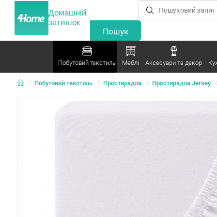
Домашній
затишок
Побутовий текстиль
Меблі
Аксесуари та декор
Ку
Побутовий текстиль
Простирадла
Простирадла Jersey