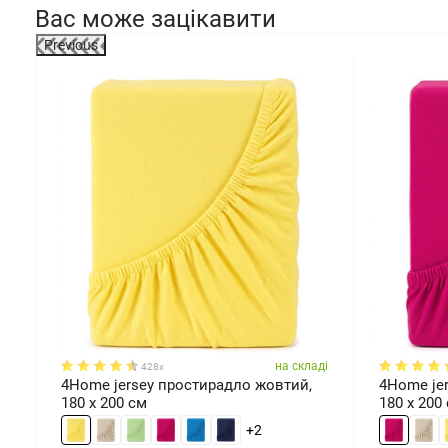
Вас може зацікавити
Previous
-17%
мірів
ді
на складі
428x
ом
4Home jersey простирадло жовтий,
4Home je
180 x 200 см
180 x 200
+2