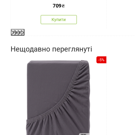
709
₴
Купити
Next
Нещодавно переглянуті
-5%