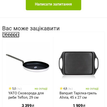
покриттям
Написати запитання
товщина стінки: 3,0 мм
матеріал ручок: пластик
вага: 0,69 кг
сумісність: електрична, газова, склокерамічна, індукційна
Вас може зацікавити
плита
Previous
посудомийна машина: так
духовка та мікрохвильова піч: ні
%
гарантія: 24 місяці
5,0
на складі
4,8
на складі
1x
5x
YATO Сковорода для
Banquet Тарілка-гриль
риби Teflon, 29 см
Alivia, 45 x 27 см
3 399
₴
1 909
₴