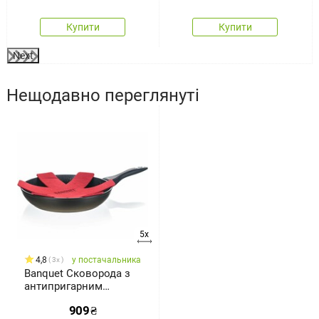
Купити
Купити
Next
Нещодавно переглянуті
5x
4,8
у постачальника
3x
Banquet Сковорода з
антипригарним
покриттям LUMIA20 x
909
₴
4,3 см