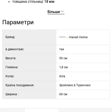
товщина стільниці:
18 мм
розміри:
60 × 1,8 × 50 см
Більше
колір:
білий
Параметри
Бренд:
Hanah Home
в демонтажі:
так
Висота:
50 см
Глибина:
1,8 см
Колір:
біла
Країна походження:
Зроблено в Туреччині
Ширина :
60 см