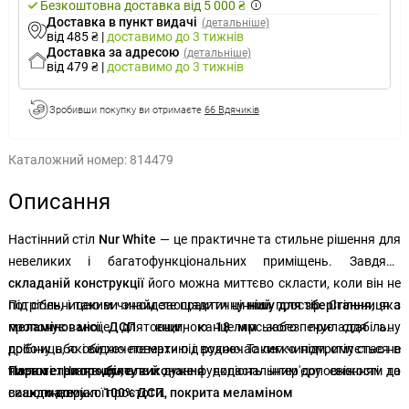
Безкоштовна доставка від 5 000 ₴
Доставка в пункт видачі
(детальніше)
від 485 ₴
|
доставимо
до 3 тижнів
Доставка за адресою
(детальніше)
від 479 ₴
|
доставимо
до 3 тижнів
Зробивши покупку ви отримаєте
66 Вдячиків
Каталожний номер:
814479
Описання
Настінний стіл
Nur White
— це практичне та стильне рішення для
невеликих і багатофункціональних приміщень. Завдяки
складаній конструкції
його можна миттєво скласти, коли він не
потрібен, і таким чином заощадити цінний простір. Стільниця з
Під стільницею ви знайдете практичну
нішу для зберігання
, яка
меламінованої ДСП
пропонує місце для книг, канцелярського приладдя або
товщиною
18 мм
забезпечує стабільну
робочу або обідню поверхню і водночас легко підтримується в
дрібниць, які ви хочете мати під рукою. Таким чином, стіл стає не
чистоті. Чисте
тільки елегантним, але й дуже функціональним доповненням до
Параметри продукту
біле виконання
додасть інтер'єру свіжості та
скандинавської простоти.
вашого дому.
матеріал:
100% ДСП, покрита меламіном