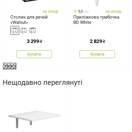
на складі
5,0
на складі
2x
Столик для речей
Приліжкова тумбочка
«Walnut»
BD White
3 299
₴
2 829
₴
Купити
Купити
Next
Нещодавно переглянуті