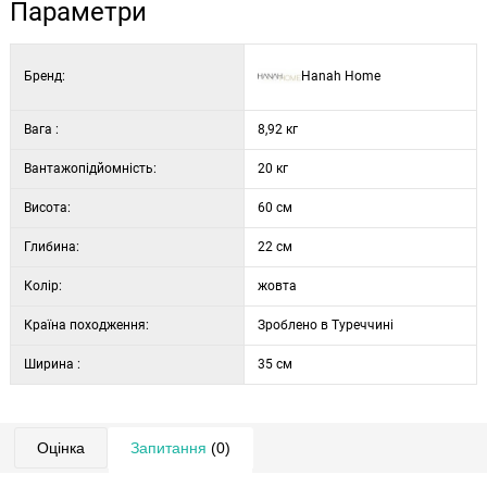
Параметри
Глибина: 22 см
Висота дверцят шафи: 80 см
Бренд:
Hanah Home
Колір: горіх та жовтий
Вага :
8,92 кг
Вантажопідйомність:
20 кг
Висота:
60 см
Глибина:
22 см
Колір:
жовта
Країна походження:
Зроблено в Туреччині
Ширина :
35 см
Оцінка
Запитання
(0)