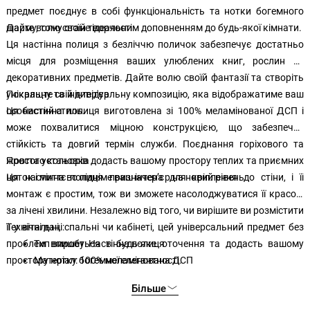
предмет поєднує в собі функціональність та нотки богемного
шарму, тому стане ідеальним доповненням до будь-якої кімнати.
Дайте волю своїй творчості
Ця настінна полиця з безліччю поличок забезпечує достатньо
місця для розміщення ваших улюблених книг, рослин та
декоративних предметів. Дайте волю своїй фантазії та створіть
унікальну та індивідуальну композицію, яка відображатиме ваш
Покращте свій інтер'єр
особистий стиль.
Ця настінна полиця виготовлена зі 100% меламінованої ДСП і
може похвалитися міцною конструкцією, що забезпечує
стійкість та довгий термін служби. Поєднання горіхового та
жовтого кольорів додасть вашому простору теплих та приємних
Проста установка
ноток і миттєво підніме ваш інтер’єр на новий рівень.
Ця настінна полиця призначена для кріплення до стіни, і її
монтаж є простим, тож ви зможете насолоджуватися її красою
за лічені хвилини. Незалежно від того, чи вирішите ви розмістити
її у вітальні, спальні чи кабінеті, цей універсальний предмет без
Технічні дані:
проблем впишеться в будь-яке оточення та додасть вашому
Тип виробу: Настінна полиця
простору нотку богемної елегантності.
Матеріал: 100% меламінована ДСП
Товщина: 18 мм
Більше
Ширина: 35 см
Висота: 60 см