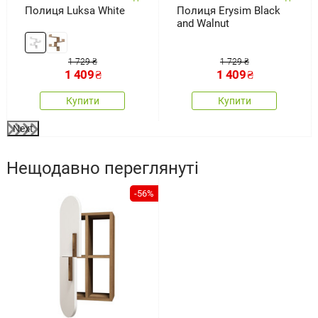
Полиця Luksa White
Полиця Erysim Black
and Walnut
1 729 ₴
1 729 ₴
1 409
₴
1 409
₴
Купити
Купити
Next
Нещодавно переглянуті
-56%