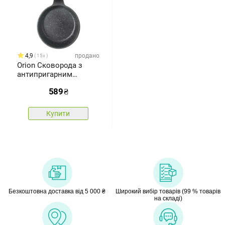
4,9
продано
15x
Orion Сковорода з
антипригарним
покриттям Grande
589
₴
діаметром 16 см
Купити
Безкоштовна доставка від 5 000 ₴
Широкий вибір товарів (99 % товарів
на складі)