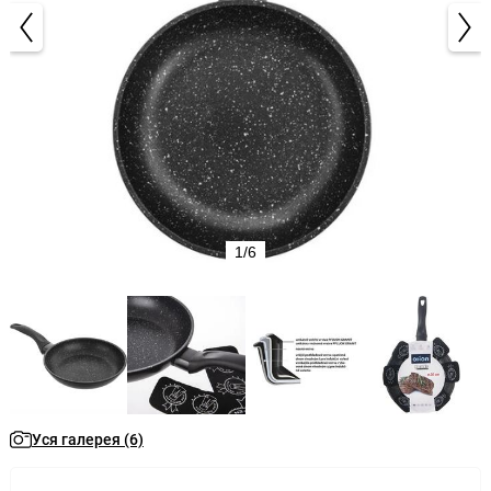
1/6
Уся галерея (6)