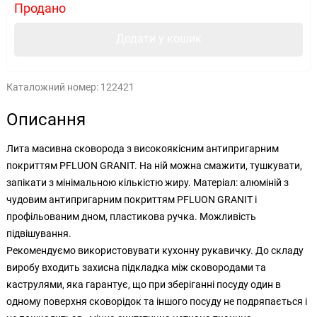
Продано
Додати у кошик
Каталожний номер:
122421
Описання
Лита масивна сковорода з високоякісним антипригарним
покриттям PFLUON GRANIT. На ній можна смажити, тушкувати,
запікати з мінімальною кількістю жиру. Матеріал: алюміній з
чудовим антипригарним покриттям PFLUON GRANIT і
профільованим дном, пластикова ручка. Можливість
підвішування.
Рекомендуємо використовувати кухонну рукавичку. До складу
виробу входить захисна підкладка між сковородами та
каструлями, яка гарантує, що при зберіганні посуду один в
одному поверхня сковорідок та іншого посуду не подряпається і