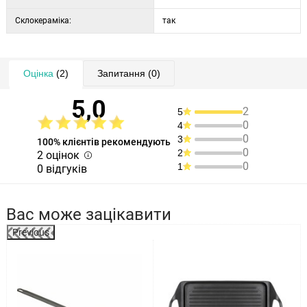
Склокераміка:
так
Оцінка
(2)
Запитання
(0)
5,0
2
5
0
4
0
3
100% клієнтів рекомендують
0
2
2 оцінок
0
1
0 відгуків
Вас може зацікавити
Previous
%