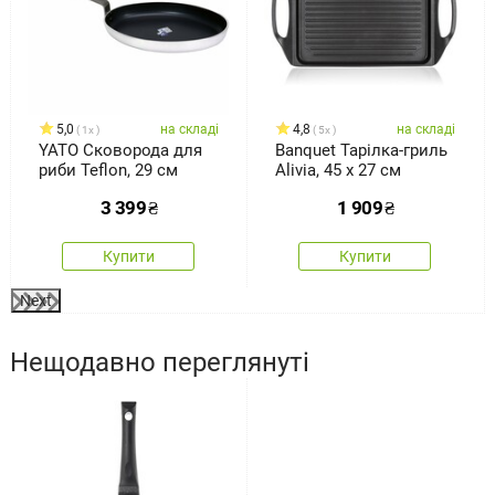
5,0
на складі
4,8
на складі
1x
5x
YATO Сковорода для
Banquet Тарілка-гриль
риби Teflon, 29 см
Alivia, 45 x 27 см
3 399
₴
1 909
₴
Купити
Купити
Next
Нещодавно переглянуті