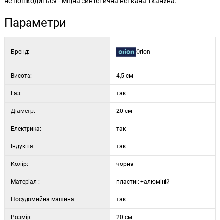
не пошкодиться - міцна синтетична неткана тканина.
Параметри
Бренд:
Orion
Висота:
4,5 см
Газ:
так
Діаметр:
20 см
Електрика:
так
Індукція:
так
Колір:
чорна
Матеріал :
пластик +алюміній
Посудомийна машина:
так
Розмір:
20 см