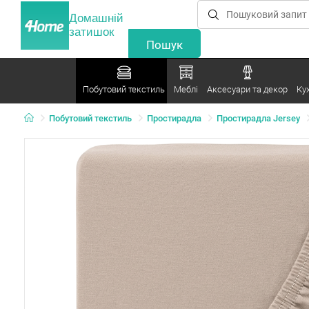
Домашній
затишок
Побутовий текстиль
Меблі
Аксесуари та декор
Ку
Побутовий текстиль
Простирадла
Простирадла Jersey