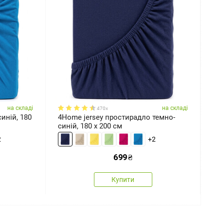
на складі
на складі
470x
иній, 180
4Home jersey простирадло темно-
4
синій, 180 x 200 см
1
2
+2
699
₴
Купити