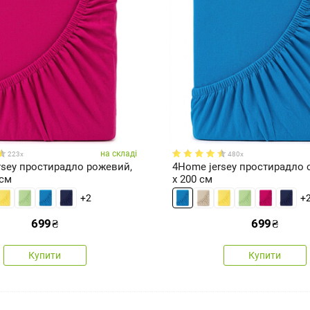
на складі
223x
480x
rsey простирадло рожевий,
4Home jersey простирадло с
 см
x 200 см
+2
+
699
₴
699
₴
Купити
Купити