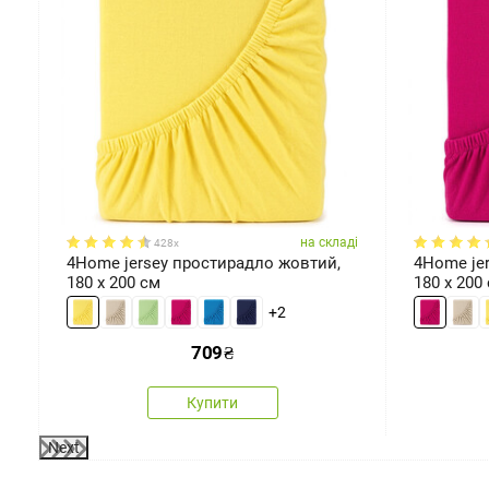
мірів
ді
на складі
428x
4Home jersey простирадло жовтий,
4Home je
180 x 200 см
180 x 200
+2
709
₴
Купити
Next