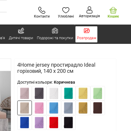
Авторизація
Контакти
Улюблені
Кошик
в’я
Дитячі товари
Подорожі та покупки
Розпродаж
4Home jersey простирадло Ideal
горіховий, 140 х 200 см
Доступні кольори:
Коричнева