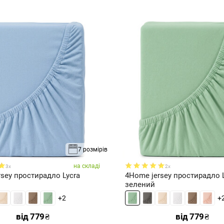
7 розмірів
на складі
3x
2x
sey простирадло Lycra
4Home jersey простирадло 
зелений
+2
+
від
779
₴
від
779
₴