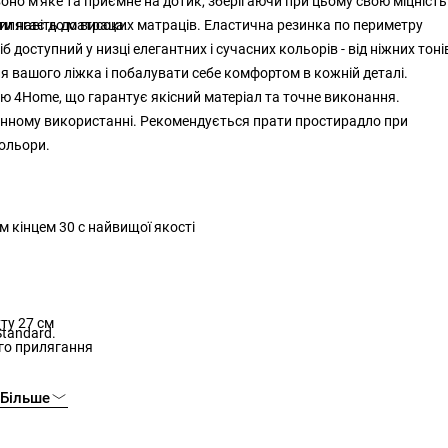
оно м'яке та приємне на дотик, зберігаючи при цьому свою міцність
илягає до матраца.
ти навіть до високих матраців. Еластична резинка по периметру
іб доступний у низці елегантних і сучасних кольорів - від ніжних тоні
ля вашого ліжка і побалувати себе комфортом в кожній деталі.
ю 4Home, що гарантує якісний матеріал та точне виконання.
енному використанні. Рекомендується прати простирадло при
кольори.
 кінцем 30 с найвищої якості
ту 27 см
Standard.
го прилягання
Більше
му режимі