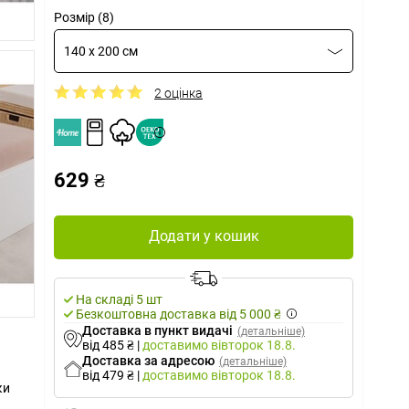
Розмір (8)
140 x 200 см
2 оцінка
629 ₴
Додати у кошик
На складі 5 шт
Безкоштовна доставка від 5 000 ₴
Доставка в пункт видачі
(детальніше)
від 485 ₴
|
доставимо
вівторок 18.8.
Доставка за адресою
(детальніше)
від 479 ₴
|
доставимо
вівторок 18.8.
ки