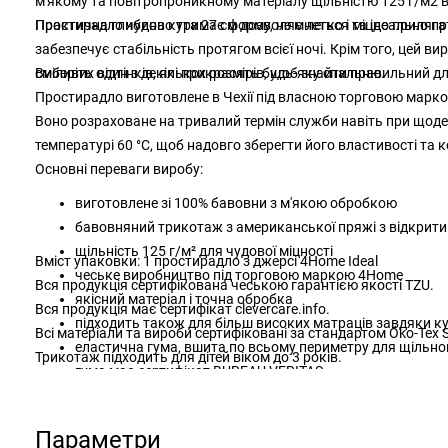
м'якому та повітропроникному матеріалу щільністю 125 г/м2 в
Простирадло чудово тримає форму, не мнеться та ідеально пр
Практична глибина кута 27 см дозволяє легко і міцно приляга
забезпечує стабільність протягом всієї ночі. Крім того, цей вир
сміливих відтінків, які прикрасять будь-яку спальню.
Виберіть один з декількох розмірів, щоб знайти правильний д
Простирадло виготовлене в Чехії під власною торговою марко
Воно розраховане на тривалий термін служби навіть при щод
температурі 60 °C, щоб надовго зберегти його властивості та 
Основні переваги виробу:
виготовлене зі 100% бавовни з м'якою обробкою
бавовняний трикотаж з американської пряжі з відкритим
щільність 125 г/м² для чудової міцності
Вміст упаковки: 1 простирадло з джерсі 4Home Ideal
чеське виробництво під торговою маркою 4Home
Вся продукція сертифікована чеською гарантією якості TZU.
якісний матеріал і точна обробка
Вся продукція має сертифікат clevercare.info.
підходить також для більш високих матраців завдяки ку
Всі матеріали та вироби сертифіковані за стандартом Öko-Tex 
еластична гума, вшита по всьому периметру для щільно
Трикотаж підходить для дітей віком до 3 років.
гума має сертифікат BUREAU VERITAS
простий догляд за допомогою прання при 60 °C
підходить для сушіння в сушильній машині на делікатно
Параметри
ніжні та елегантні кольори