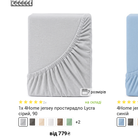
Previous
зміри
7 розмірів
ді
на складі
2x
t
1x 4Home jersey простирадло Lycra
4Home jer
сірий, 90
синій
+2
від
779
₴