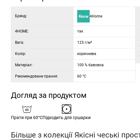
Бренд:
4Home
4HOME:
так
Вага:
125 г/м²
Колір:
коричнева
Матеріал :
100 % бавовна
Рекомендоване прання:
60 °C
Догляд за продуктом
Прати при 60°C
Підходить для сушарки
Більше з колекції
Якісні чеські про