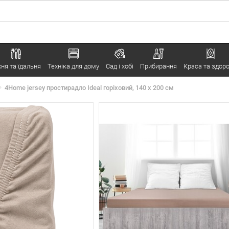
хня та їдальня
Техніка для дому
Сад і хобі
Прибирання
Краса та здоро
4Home jersey простирадло Ideal горіховий, 140 х 200 см