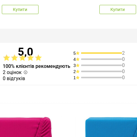
Купити
Купити
5,0
2
5
0
4
0
3
100% клієнтів рекомендують
0
2
2 оцінок
0
1
0 відгуків