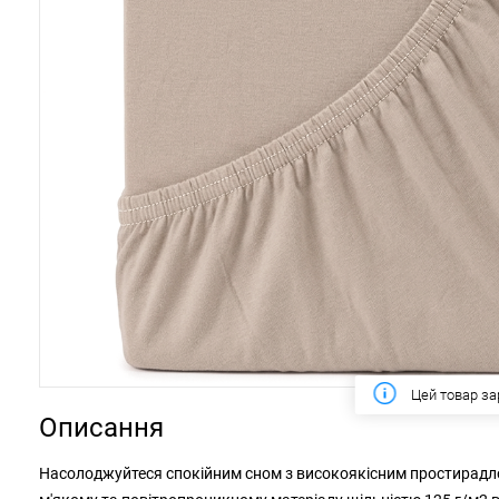
Цей тиждень
Описання
Насолоджуйтеся спокійним сном з високоякісним простирадлом