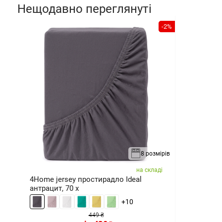
Нещодавно переглянуті
-2%
8 розмірів
на складі
4Home jersey простирадло Ideal
антрацит, 70 x
+10
449 ₴