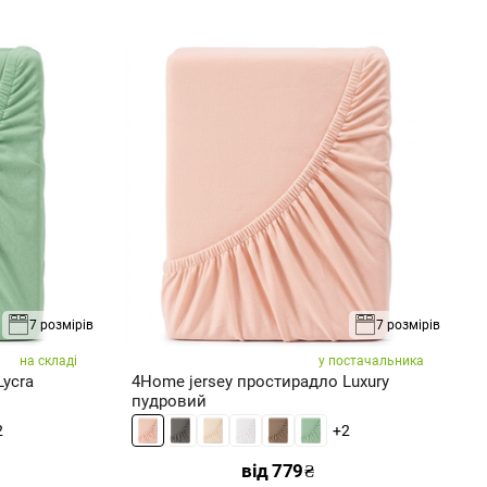
7 розмірів
7 розмірів
на складі
у постачальника
Lycra
4Home jersey простирадло Luxury
4
пудровий
2
+2
від
779
₴