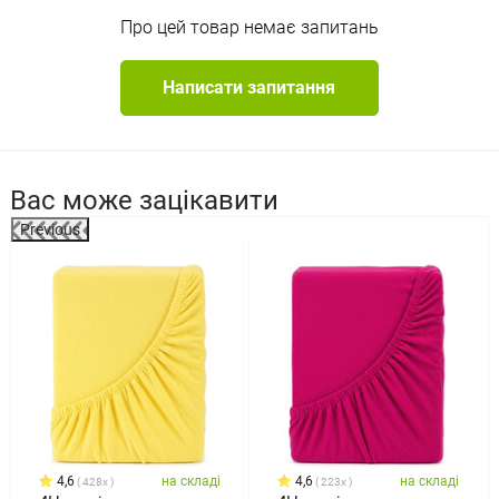
Про цей товар немає запитань
Написати запитання
Вас може зацікавити
Previous
%
4,6
на складі
4,6
на складі
428x
223x