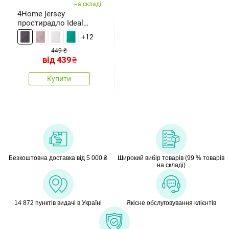
на складі
4Home jersey
простирадло Ideal
антрацит, 70 x
+12
449 ₴
від
439
₴
Купити
Безкоштовна доставка від 5 000 ₴
Широкий вибір товарів (99 % товарів
на складі)
14 872 пунктів видачі в Україні
Якісне обслуговування клієнтів