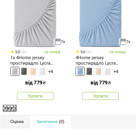
7x
7x
5,0
на складі
5,0
на складі
2x
3x
1x 4Home jersey
4Home jersey
простирадло Lycra
простирадло Lycra
сірий, 90
синій
+4
+4
від
779
₴
від
779
₴
Купити
Купити
Next
Оцінка
Запитання
(0)