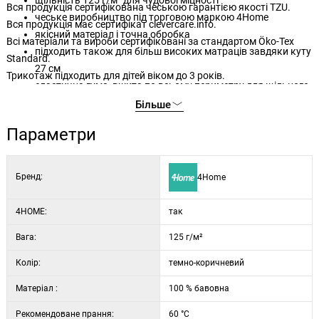
щільність 125 г/м² для чудової міцності
Вся продукція сертифікована чеською гарантією якості TZU.
чеське виробництво під торговою маркою 4Home
Вся продукція має сертифікат clevercare.info.
якісний матеріал і точна обробка
Всі матеріали та вироби сертифіковані за стандартом Öko-Tex
підходить також для більш високих матраців завдяки куту
Standard.
27 см
Трикотаж підходить для дітей віком до 3 років.
еластична гума, вшита по всьому периметру для щільного
прилягання
Більше
гума має сертифікат BUREAU VERITAS
Параметри
простий догляд за допомогою прання при 60 °C
підходить для сушіння в сушильній машині на делікатному
режимі
Бренд:
4Home
ніжні та елегантні кольори
4HOME:
так
Вага:
125 г/м²
Колір:
темно-коричневий
Матеріал :
100 % бавовна
Рекомендоване прання:
60 °C