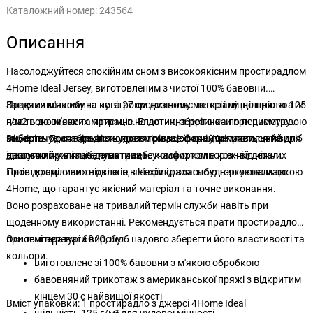
Каталожний номер:
243564
Описання
Насолоджуйтеся спокійним сном з високоякісним простирадлом
4Home Ideal Jersey, виготовленим з чистої 100% бавовни.
Завдяки м'якому та повітропроникному матеріалу щільністю 125
Практична глибина кута 27 см дозволяє легко і міцно прилягати
г/м2 воно м'яке та приємне на дотик, зберігаючи при цьому свою
навіть до високих матраців. Еластична резинка по периметру
міцність. Простирадло чудово тримає форму, не мнеться та
забезпечує стабільність протягом всієї ночі. Крім того, цей виріб
Виберіть один з декількох розмірів, щоб знайти правильний для
ідеально прилягає до матраца.
доступний у низці елегантних і сучасних кольорів - від ніжних
вашого ліжка і побалувати себе комфортом в кожній деталі.
тонів до сміливих відтінків, які прикрасять будь-яку спальню.
Простирадло виготовлене в Чехії під власною торговою маркою
4Home, що гарантує якісний матеріал та точне виконання.
Воно розраховане на тривалий термін служби навіть при
щоденному використанні. Рекомендується прати простирадло
при температурі 60 °C, щоб надовго зберегти його властивості та
Основні переваги виробу:
кольори.
виготовлене зі 100% бавовни з м'якою обробкою
бавовняний трикотаж з американської пряжі з відкритим
кінцем 30 с найвищої якості
Вміст упаковки: 1 простирадло з джерсі 4Home Ideal