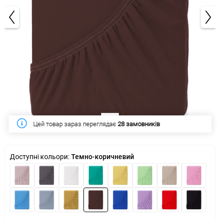
1/3
Цей тиждень купило
274 замовників
Доступні кольори:
Темно-коричневий