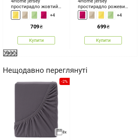
4Home jersey
4Home jersey
простирадло жовтий,
простирадло рожевий,
180 x 200 см
180 x 200 см
+4
+4
709
₴
699
₴
Купити
Купити
Next
Нещодавно переглянуті
-2%
8x