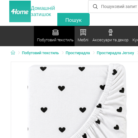
Домашній
затишок
Побутовий текстиль
Меблі
Аксесуари та декор
Ку
Побутовий текстиль
Простирадла
Простирадла Jersey