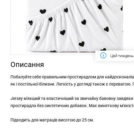
Цей тиждень
Описання
Побалуйте себе правильним простирадлом для найдосконалішо
як і постільної білизни. Легкість у догляді також є переваго
Jersey м'якший та еластичніший за звичайну бавовну завдяки 
простирадла без синтетичних добавок. Має виняткову м'якість
Підходить для матраців висотою до 25 см.