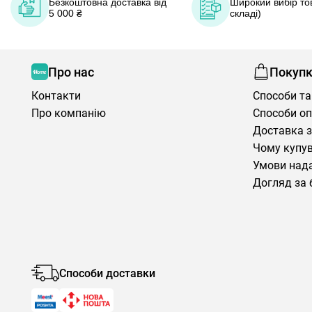
Безкоштовна доставка від
Широкий вибір тов
5 000 ₴
складі)
Про нас
Покуп
Контакти
Способи та
Про компанію
Способи о
Доставка з
Чому купув
Умови нада
Догляд за 
Способи доставки