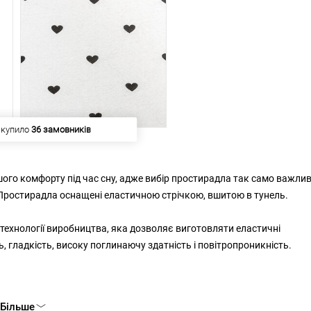
 купило
36 замовників
го комфорту під час сну, адже вибір простирадла так само важлив
ю. Простирадла оснащені еластичною стрічкою, вшитою в тунель.
технології виробництва, яка дозволяє виготовляти еластичні
, гладкість, високу поглинаючу здатність і повітропроникність.
Більше