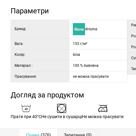
Параметри
Ре
Бренд:
4Home
Ро
Вага:
155 г/м²
Ро
Колір:
біла
Су
Матеріал :
100 % бавовна
Ти
Прасування:
не можна прасувати
Догляд за продуктом
Прати при 40°C
Не сушити в сушарці
Не можна прасувати
Оцінка
(376)
Запитання
(0)