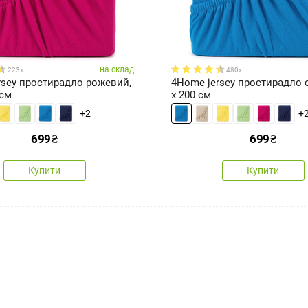
на складі
223x
480x
rsey простирадло рожевий,
4Home jersey простирадло с
 см
x 200 см
+2
+
699
₴
699
₴
Купити
Купити