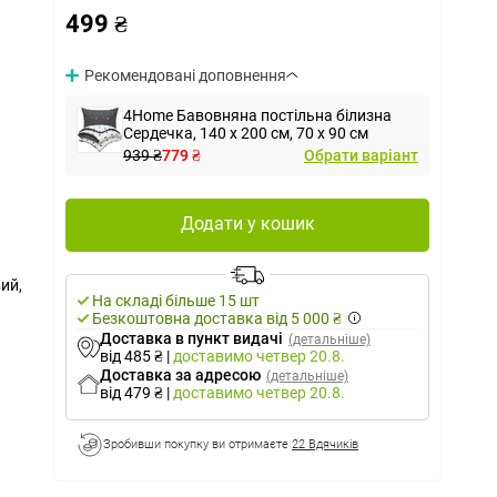
499 ₴
Рекомендовані доповнення
4Home Бавовняна постільна білизна
Сердечка, 140 x 200 см, 70 x 90 см
939 ₴
779 ₴
Обрати варіант
Додати у кошик
ий,
На складі більше 15 шт
Безкоштовна доставка від 5 000 ₴
Доставка в пункт видачі
(детальніше)
від 485 ₴
|
доставимо
четвер 20.8.
Доставка за адресою
(детальніше)
від 479 ₴
|
доставимо
четвер 20.8.
Зробивши покупку ви отримаєте
22 Вдячиків