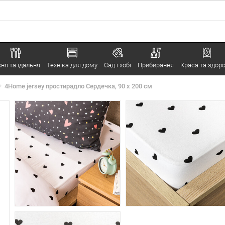
хня та їдальня
Техніка для дому
Сад і хобі
Прибирання
Краса та здоро
4Home jersey простирадло Сердечка, 90 x 200 см