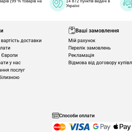
арів (99 % товарів на
14 872 пунктів видачі в
Україні
ки
Ваші замовлення
 вартість доставки
Мій рахунок
плати
Перелік замовлень
 Європи
Рекламація
ати у нас
Відмова від договору купів
ння послуг
білизною
Способи оплати