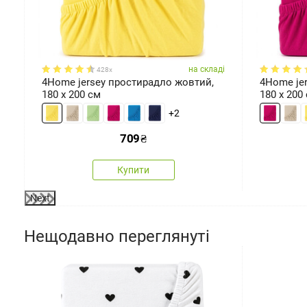
зміри
ді
на складі
428x
4Home jersey простирадло жовтий,
4Home je
180 x 200 см
180 x 200
+2
709
₴
Купити
Next
Нещодавно переглянуті