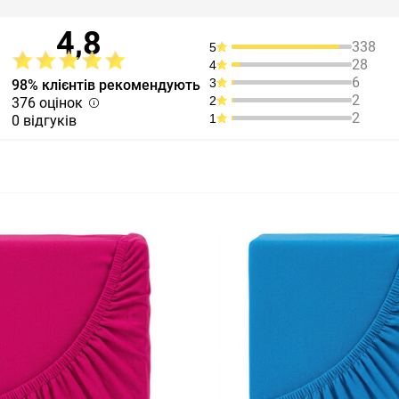
4,8
338
5
28
4
6
3
98% клієнтів рекомендують
2
2
376 оцінок
2
1
0 відгуків