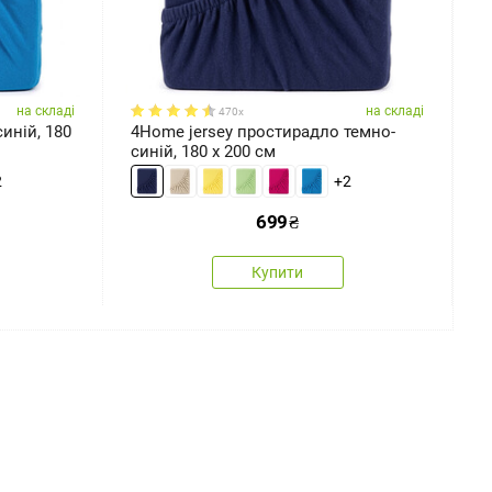
на складі
на складі
470x
иній, 180
4Home jersey простирадло темно-
4
синій, 180 x 200 см
1
2
+2
699
₴
Купити