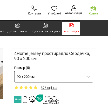
Авторизація
Контакти
Улюблені
Кошик
в’я
Дитячі товари
Подорожі та покупки
Розпродаж
4Home jersey простирадло Сердечка,
90 x 200 см
Розмір (5)
90 x 200 см
376 оцінка
STANDARD
100
2015OK0932
Alcoy (Alicante)