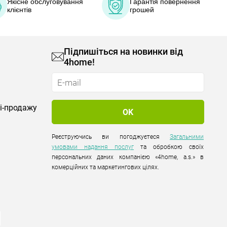
Якісне обслуговування
Гарантія повернення
клієнтів
грошей
Підпишіться на новинки від
4home!
лі-продажу
Реєструючись ви погоджуєтеся
Загальними
умовами надання послуг
та обробкою своїх
персональних даних компанією «4home, a.s.» в
комерційних та маркетингових цілях.