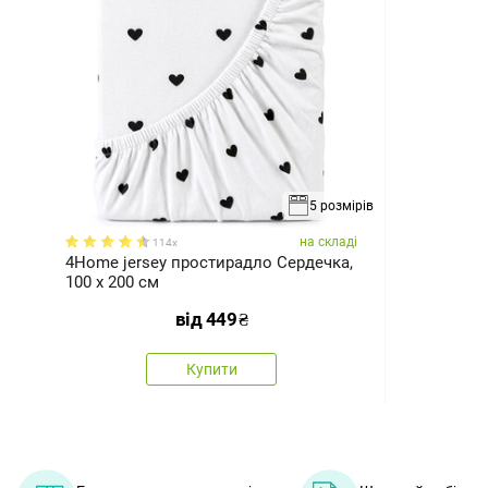
5 розмірів
на складі
114x
4Home jersey простирадло Сердечка,
100 x 200 см
від
449
₴
Купити