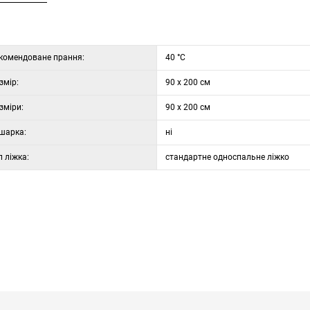
комендоване прання:
40 °C
змір:
90 x 200 см
зміри:
90 x 200 см
шарка:
ні
п ліжка:
стандартне односпальне ліжко