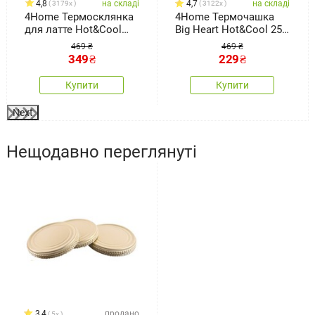
4,8
на складі
4,7
на складі
3179x
3122x
4Home Термосклянка
4Home Термочашка
для латте Hot&Cool
Big Heart Hot&Cool 250
350 мл, 2 шт.
мл, 2 шт.
469 ₴
469 ₴
349
₴
229
₴
Купити
Купити
Next
Нещодавно переглянуті
3,4
продано
5x