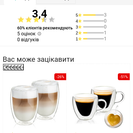
3,4
3
5
0
4
0
3
60% клієнтів рекомендують
1
2
5 оцінок
1
1
0 відгуків
Вас може зацікавити
Previous
%
-26%
-51%