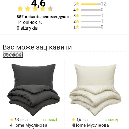
4,6
12
5
0
4
1
3
85% клієнтів рекомендують
1
2
14 оцінок
0
1
0 відгуків
Вас може зацікавити
Previous
%
3,9
на складі
4,6
на складі
11x
9x
4Home Муслінова
4Home Муслінова