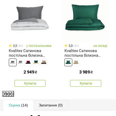
3,5
у постачальника
3,0
на складі
3x
2x
Kvalitex Сатинова
Kvalitex Сатинова
постільна білизна
постільна білизна
темно-сіра/світло-сіра,
Stripe темно-зелена,
140 × 200 см, 70 × 90 см
240 x 220 см, 2 шт. 70 x
90 см
2 949
₴
3 989
₴
Купити
Купити
Next
Оцінка
(14)
Запитання
(0)