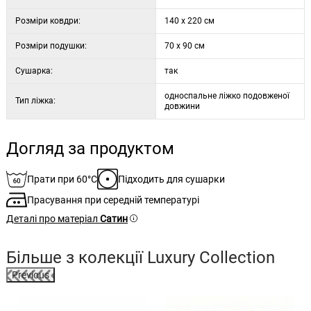
прання матеріал сідає до потрібних розмірів. Вироблено в
Розміри ковдри:
140 x 220 см
Чеській Республіці.
Розміри подушки:
70 x 90 см
Комплект містить:
Сушарка:
так
1x наволочка 70 x 90 см
односпальне ліжко подовженої
Тип ліжка:
1x підковдра 140 x 220 см
довжини
Догляд за продуктом
Прати при 60°C
Підходить для сушарки
Прасування при середній температурі
Деталі про матеріал
Сатин
Більше з колекції
Luxury Collection
Previous