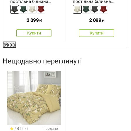
постільна білизна
постільна білизна
Shadow, 140 x 200 см,
Beige, 140 x 200 см, 70
70 x 90 см
x 90 см
2 099
₴
2 099
₴
Купити
Купити
Next
Нещодавно переглянуті
4,6
продано
11x