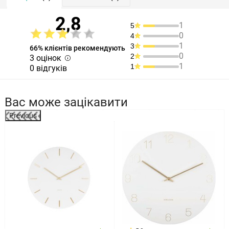
2,8
1
5
0
4
1
3
66% клієнтів рекомендують
0
2
3 оцінок
1
1
0 відгуків
Вас може зацікавити
Previous