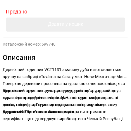
Продано
Додати у кошик
Каталожний номер:
699740
Описання
Дерев'яний годинник VCT1131 з масиву дуба виготовляється
вручну на фабриці «Továrna na čas» у місті Нове-Место-над-Метуї.
Поверхня деревини просочена натуральною лляною олією, яка
підкреслює оригінальну структуру деревини та надає їй
Дерев'яний годинник ідеально пасує до інтер'єру, що поєднує
характерного дубового відтінку. На поверхні вифрезеровані
сучасні та природні елементи. На стіні годинник стане
елегантні цифри. Годинник працює на якісному німецькому
домінуючою і водночас функціональною прикрасою, яка
механізмі UTS, тикання якого не чути.
радуватиме вас багато-багато років.
До кожного виготовленого екземпляра ви отримаєте
сертифікат, що підтверджує виробництво в Чеській Республіці.