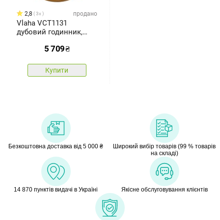
2,8
продано
3x
Vlaha VCT1131
дубовий годинник,
діаметр 45 см,срібний
5 709
₴
Купити
Безкоштовна доставка від 5 000 ₴
Широкий вибір товарів (99 % товарів
на складі)
14 870 пунктів видачі в Україні
Якісне обслуговування клієнтів