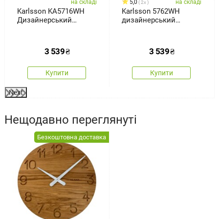
на складі
5,0
на складі
2x
Karlsson KA5716WH
Karlsson 5762WH
Дизайнерський
дизайнерський
настінний годинник,
настінний годинник,
45 см
діам. 40 см
3 539
₴
3 539
₴
Купити
Купити
Next
Нещодавно переглянуті
Безкоштовна доставка