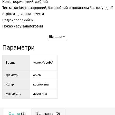
Колір: коричневий, срібний
Тип механізму: кварцовий, батарейний, з цоканням без секундної
стрілки, цокання не чути
Радіокерований: ні
Показ часу: аналоговий
Більше
Параметри
Бренд:
VLAHA
Діаметр:
45 см
Колір:
коричнева
Матеріал :
деревина
Оцінка
(3)
Запитання
(0)