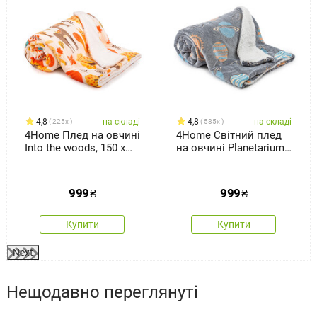
4,8
на складі
4,8
на складі
225x
585x
4Home Плед на овчині
4Home Світний плед
Into the woods, 150 x
на овчині Planetarium,
200 см
150 x 200 см
999
₴
999
₴
Купити
Купити
Next
Нещодавно переглянуті