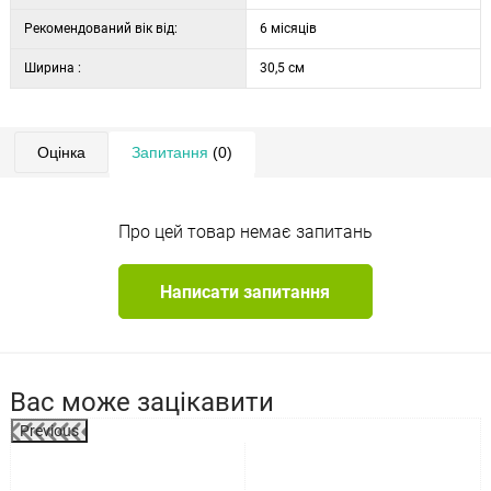
Рекомендований вік від:
6 місяців
Ширина :
30,5 см
Оцінка
Запитання
(0)
Про цей товар немає запитань
Написати запитання
Вас може зацікавити
Previous
%