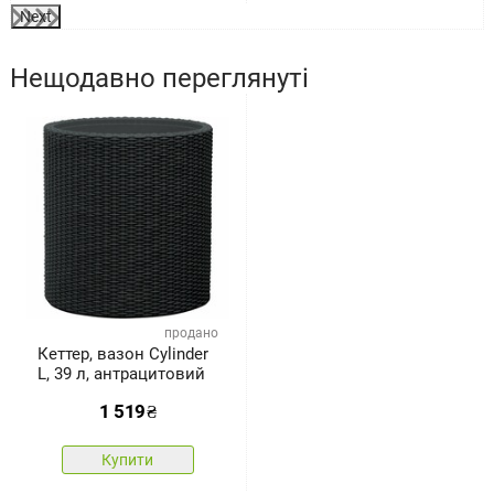
Next
Нещодавно переглянуті
продано
Кеттер, вазон Cylinder
L, 39 л, антрацитовий
1 519
₴
Купити