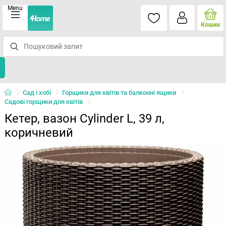
Menu
Кошик
Сад і хобі
Горщики для квітів та балконні ящики
Садові горщики для квітів
Кетер, вазон Cylinder L, 39 л,
коричневий