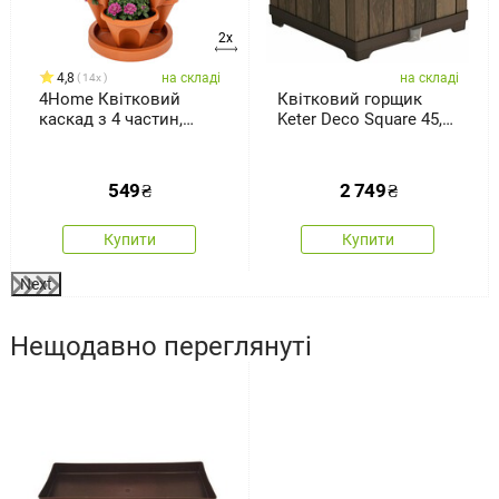
2x
4,8
на складі
на складі
14x
4Home Квітковий
Квітковий горщик
каскад з 4 частин,
Keter Deco Square 45,5
теракота
× 45,5 ×45,5 см,
коричневий
549
₴
2 749
₴
Купити
Купити
Next
Нещодавно переглянуті