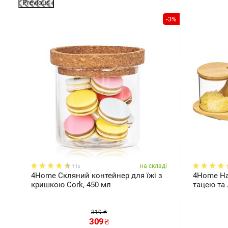
Previous
-3%
ді
на складі
11x
4Home Скляний контейнер для їжі з
4Home На
кришкою Cork, 450 мл
тацею та
319 ₴
309
₴