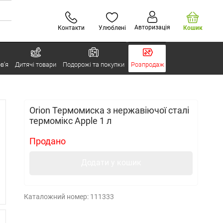
Авторизація
Контакти
Улюблені
Кошик
в’я
Дитячі товари
Подорожі та покупки
Розпродаж
Orion Термомиска з нержавіючої сталі
термомікс Apple 1 л
Продано
Додати у кошик
Каталожний номер:
111333