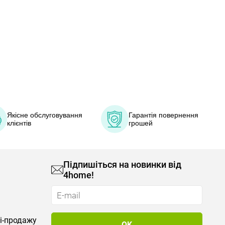
Якісне обслуговування
Гарантія повернення
клієнтів
грошей
Підпишіться на новинки від
4home!
лі-продажу