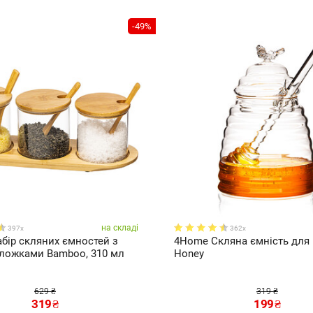
-49%
на складі
397x
362x
бір скляних ємностей з
4Home Скляна ємність для
 ложками Bamboo, 310 мл
Honey
629 ₴
319 ₴
319
₴
199
₴