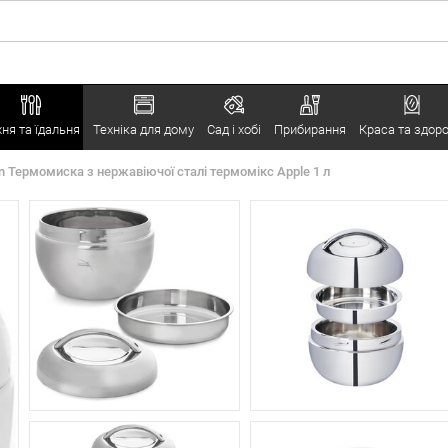
хня та їдальня
Техніка для дому
Сад і хобі
Прибирання
Краса та здоро
n Термомиска з нержавіючої сталі термомікс Apple 1 л