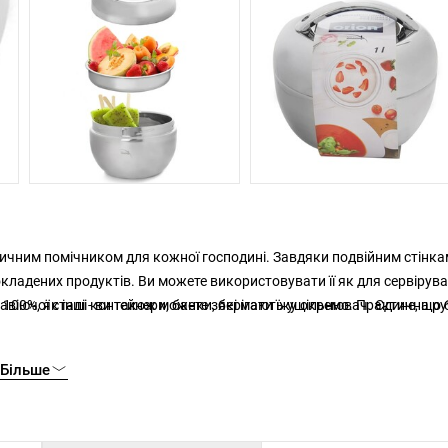
тичним помічником для кожної господині. Завдяки подвійним стінка
кладених продуктів. Ви можете використовувати її як для сервірува
жавіючої сталі - ви також можете зберігати їжу окремо. Практична р
100%, як інші контейнери, банки, які мають ущільнювач. Єдине, що 
Більше