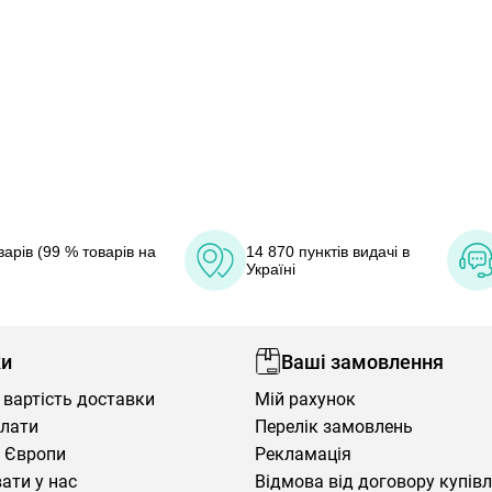
арів (99 % товарів на
14 870 пунктів видачі в
Україні
ки
Ваші замовлення
 вартість доставки
Мій рахунок
плати
Перелік замовлень
 Європи
Рекламація
ати у нас
Відмова від договору купів