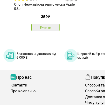
продано
77x
Orion Нержавіюча термомиска Apple
0,8 л
359
₴
Купити
Безкоштовна доставка від
Широкий вибір тов
5 000 ₴
складі)
Про нас
Покуп
Контакти
Способи та
Про компанію
Способи о
Доставка з
Чому купув