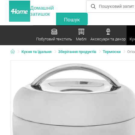
Домашній
затишок
Побутовий текстиль
Меблі
Аксесуари та декор
Ку
Кухня та їдальня
Зберігання продуктів
Термоски
Orio