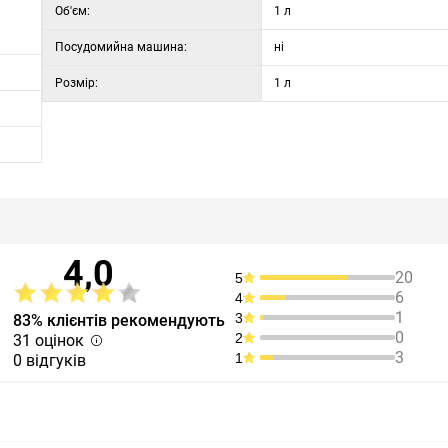
Об'єм:
1 л
Посудомийна машина:
ні
Розмір:
1 л
4,0
20
5
6
4
1
3
83% клієнтів рекомендують
0
2
31 оцінок
3
1
0 відгуків