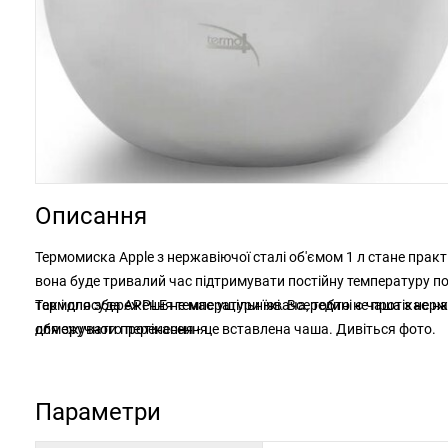
Описання
Термомиска Apple з нержавіючої сталі об'ємом 1 л стане прак
вона буде тривалий час підтримувати постійну температуру по
так і для збереження температури їжі. Всередині є чаша з нер
Термопосуда APPLE не має ущільнювача, тобто не протікає на 
для зручного перенесення.
обмежувати протікання - це вставлена чаша. Дивіться фото.
Параметри