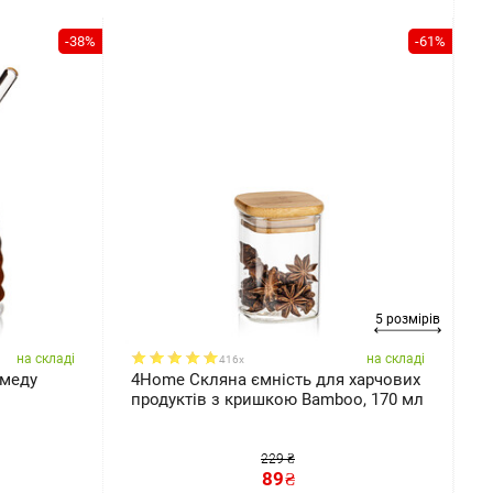
-38%
-61%
5 розмірів
на складі
на складі
416x
 меду
4Home Скляна ємність для харчових
Б
продуктів з кришкою Bamboo, 170 мл
B
п
229 ₴
89
₴