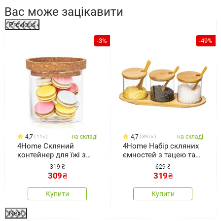
Вас може зацікавити
Previous
-3%
-49%
4,7
на складі
4,7
на складі
11x
397x
4Home Скляний
4Home Набір скляних
контейнер для їжі з
ємностей з тацею та
кришкою Cork, 450 мл
ложками Bamboo, 310
319 ₴
629 ₴
мл
309
₴
319
₴
Купити
Купити
Next