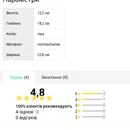
Висота:
12,2 см
Глибина:
18,2 см
Колір:
сіра
Матеріал :
поліпропилен
Ширина :
23,8 см
Оцінка
(4)
Запитання
(0)
4,8
3
5
1
4
0
3
100% клієнтів рекомендують
0
2
4 оцінок
0
1
0 відгуків