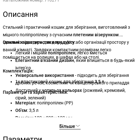
Каталожний номер:
710271
Описання
Стильний і практичний кошик для зберігання, виготовлений з
міцного поліпропілену з сучасним
плетеним візерунком
.
Ідеально підходить для дому, офісу або організації простору у
Основні характеристики продукту:
ванній кімнаті. Завдяки компактним розмірам легко
Легкий і міцний
поліпропілен
, легко миється
поміщається на полицях, в шафах або на столі.
Елегантний в'язаний дизайн
, який впишеться в будь-який
інтер'єр
Комплектація:
Універсальне використання
- підходить для зберігання
1х пластиковий кошик для зберігання
3,5 л
дрібних речей, косметики чи канцелярського приладдя
Доступний у
чотирьох кольорах
(рожевий, кремовий,
Параметри та характеристики:
сірий, зелений)
Матеріал
: поліпропілен (PP)
Об'єм
: 3,5 л
Розміри
: 182 × 238 × 122 мм
Вага
: 212 г
Більше
Варіанти кольорів
: рожевий, кремовий,
сірий
, зелений
Параметри