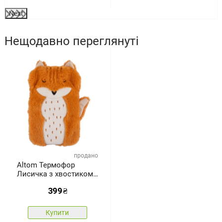
Next
Нещодавно переглянуті
продано
Altom Термофор
Лисичка з хвостиком,
500 мл
399
₴
Купити