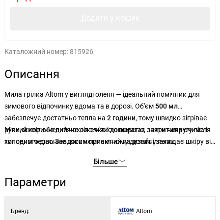
Додати у кошик
Каталожний номер:
815926
Описання
Мила грілка Altom у вигляді оленя — ідеальний помічник для
зимового відпочинку вдома та в дорозі. Об'єм
500 мл
забезпечує достатньо тепла на
2 години
, тому швидко зігріває
руки, живіт або дитяче ліжечко і допомагає зняти напругу після
М'який коричневий чохол з м'якою шерстю, закритими очима і
холодного дня. Завдяки компактному дизайну легко
типовим червоним носом приємний на дотик і захищає шкіру від
поміщається в сумочку або рюкзак.
гарячої поверхні грілки. Чохол можна легко зняти і випрати
Більше
вручну, тому ви можете підтримувати його в чистоті і готовності
до використання.
Параметри
Бренд:
Altom