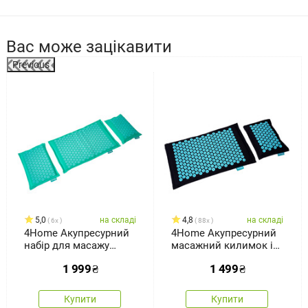
Вас може зацікавити
Previous
5,0
на складі
4,8
на складі
6x
88x
4Home Акупресурний
4Home Акупресурний
набір для масажу
масажний килимок і
всього тіла Antistress
подушка Antistress
1 999
₴
1 499
₴
Купити
Купити