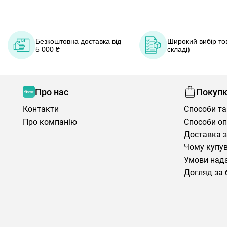
Безкоштовна доставка від
Широкий вибір тов
5 000 ₴
складі)
Про нас
Покуп
Контакти
Способи та
Про компанію
Способи о
Доставка з
Чому купув
Умови нада
Догляд за 