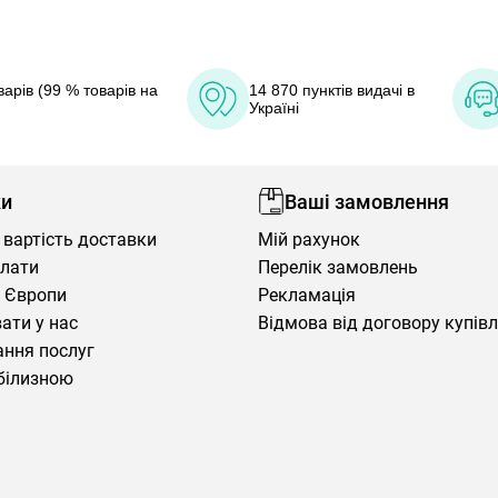
арів (99 % товарів на
14 870 пунктів видачі в
Україні
ки
Ваші замовлення
 вартість доставки
Мій рахунок
плати
Перелік замовлень
 Європи
Рекламація
ати у нас
Відмова від договору купів
ння послуг
білизною