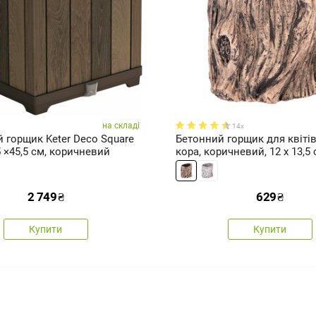
на складі
14x
 горщик Keter Deco Square
Бетонний горщик для квітів
,5 ×45,5 см, коричневий
кора, коричневий, 12 x 13,5
2 749
₴
629
₴
Купити
Купити