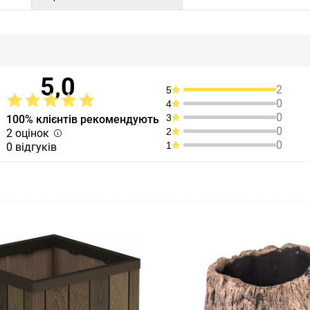
5,0
2
5
0
4
0
3
100% клієнтів рекомендують
0
2
2 оцінок
0
1
0 відгуків