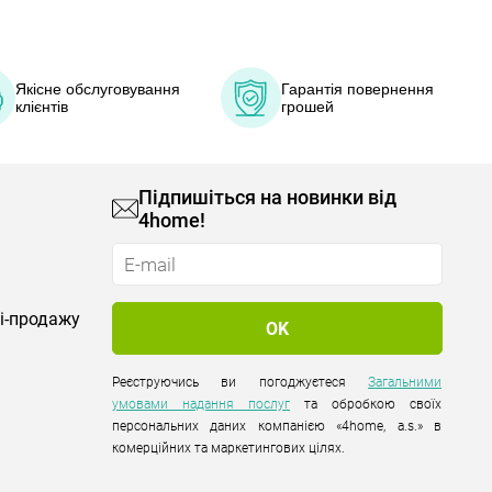
Якісне обслуговування
Гарантія повернення
клієнтів
грошей
Підпишіться на новинки від
4home!
лі-продажу
Реєструючись ви погоджуєтеся
Загальними
умовами надання послуг
та обробкою своїх
персональних даних компанією «4home, a.s.» в
комерційних та маркетингових цілях.