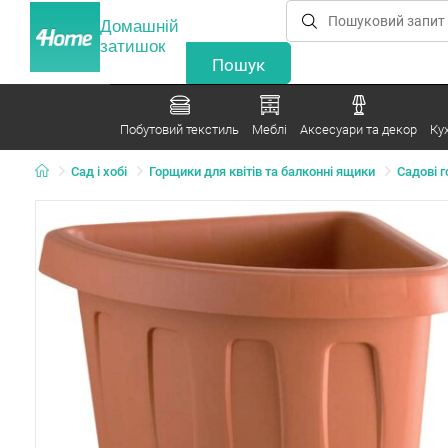
Домашній
затишок
Побутовий текстиль
Меблі
Аксесуари та декор
Ку
Сад і хобі
Горщики для квітів та балконні ящики
Садові г