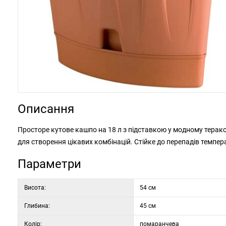
Описання
Просторе кутове кашпо на 18 л з підставкою у модному тера
для створення цікавих комбінацій. Стійке до перепадів темпера
Параметри
Висота:
54 см
Глибина:
45 см
Колір:
помаранчева