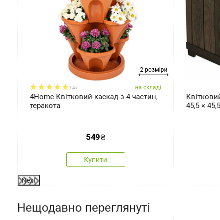
2 розміри
ді
на складі
14x
4Home Квітковий каскад з 4 частин,
Квітковий
теракота
45,5 × 45
549
₴
Купити
Next
Нещодавно переглянуті