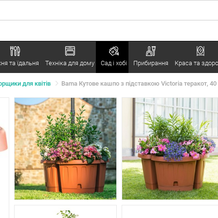
хня та їдальня
Техніка для дому
Сад і хобі
Прибирання
Краса та здоро
орщики для квітів
Bama Кутове кашпо з підставкою Victoria теракот, 40 