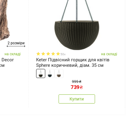
2 розміри
на складі
на складі
50x
 Decor
Keter Підвісний горщик для квітів
K
 см
Sphere коричневий, діам. 35 см
S
999 ₴
739
₴
Купити