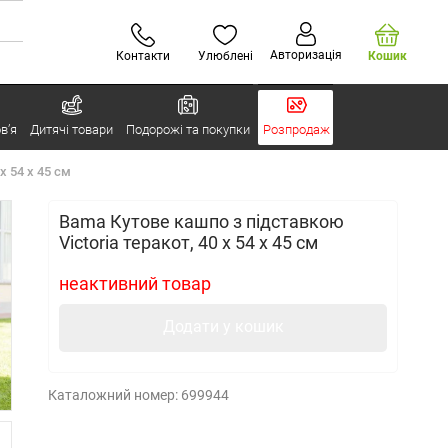
Авторизація
Контакти
Улюблені
Кошик
в’я
Дитячі товари
Подорожі та покупки
Розпродаж
x 54 x 45 см
Bama Кутове кашпо з підставкою
Victoria теракот, 40 x 54 x 45 см
неактивний товар
Додати у кошик
Каталожний номер:
699944