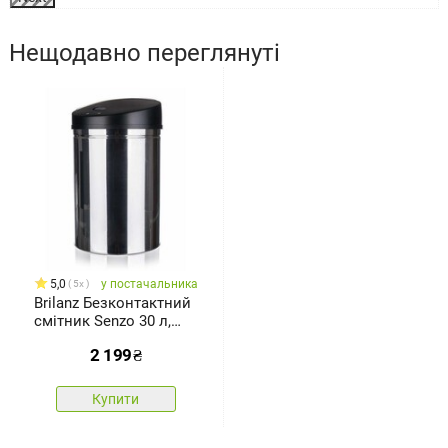
Нещодавно переглянуті
5,0
у постачальника
5x
Brilanz Безконтактний
смітник Senzo 30 л,
круглий,нержавіюча
2 199
₴
сталь
Купити