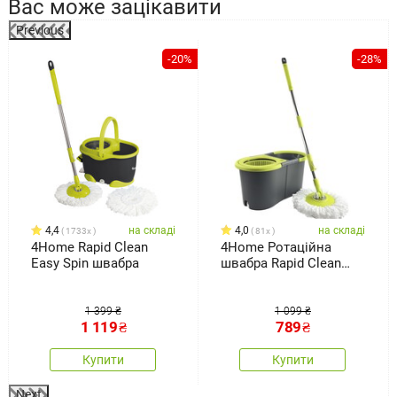
Вас може зацікавити
Previous
%
-20%
-28%
4,4
на складі
4,0
на складі
1733x
81x
4Home Rapid Clean
4Home Ротаційна
Easy Spin швабра
швабра Rapid Clean
Twin
1 399 ₴
1 099 ₴
1 119
₴
789
₴
Купити
Купити
Next